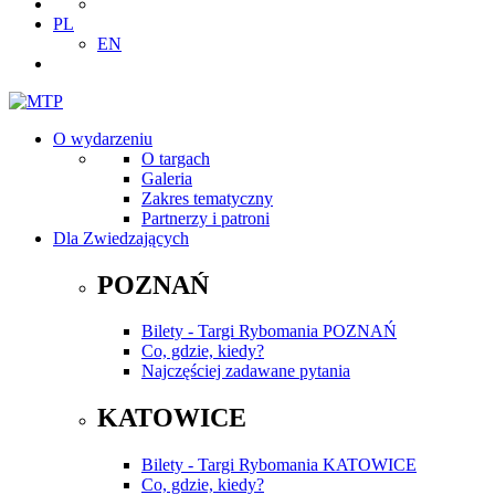
PL
EN
O wydarzeniu
O targach
Galeria
Zakres tematyczny
Partnerzy i patroni
Dla Zwiedzających
POZNAŃ
Bilety - Targi Rybomania POZNAŃ
Co, gdzie, kiedy?
Najczęściej zadawane pytania
KATOWICE
Bilety - Targi Rybomania KATOWICE
Co, gdzie, kiedy?