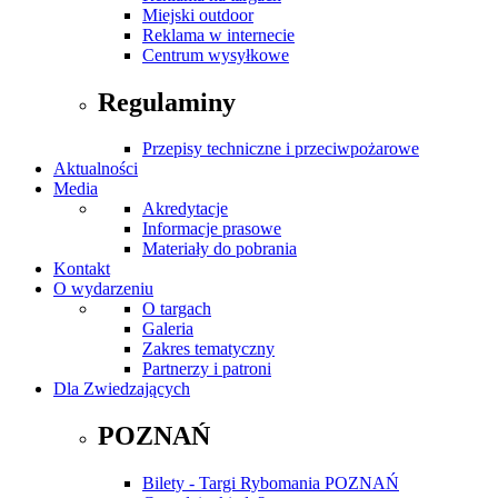
Miejski outdoor
Reklama w internecie
Centrum wysyłkowe
Regulaminy
Przepisy techniczne i przeciwpożarowe
Aktualności
Media
Akredytacje
Informacje prasowe
Materiały do pobrania
Kontakt
O wydarzeniu
O targach
Galeria
Zakres tematyczny
Partnerzy i patroni
Dla Zwiedzających
POZNAŃ
Bilety - Targi Rybomania POZNAŃ