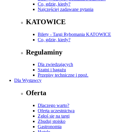
Co, gdzie, kiedy?
Najczęściej zadawane pytania
KATOWICE
Bilety - Targi Rybomania KATOWICE
Co, gdzie, kiedy?
Regulaminy
Dla zwiedzających
Szatni i bagażu
Przepisy techniczne i ppoż.
Dla Wystawcy
Oferta
Dlaczego warto?
Oferta uczestnictwa
Zgłoś się na targi
Zbuduj stoisko
Gastronomia
Hotele