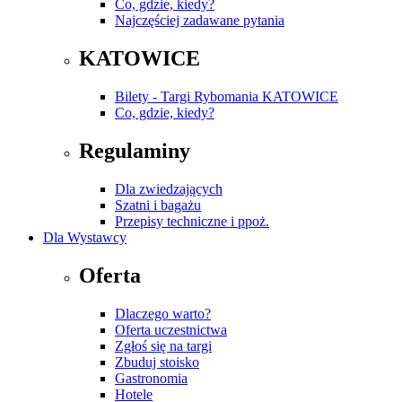
Co, gdzie, kiedy?
Najczęściej zadawane pytania
KATOWICE
Bilety - Targi Rybomania KATOWICE
Co, gdzie, kiedy?
Regulaminy
Dla zwiedzających
Szatni i bagażu
Przepisy techniczne i ppoż.
Dla Wystawcy
Oferta
Dlaczego warto?
Oferta uczestnictwa
Zgłoś się na targi
Zbuduj stoisko
Gastronomia
Hotele