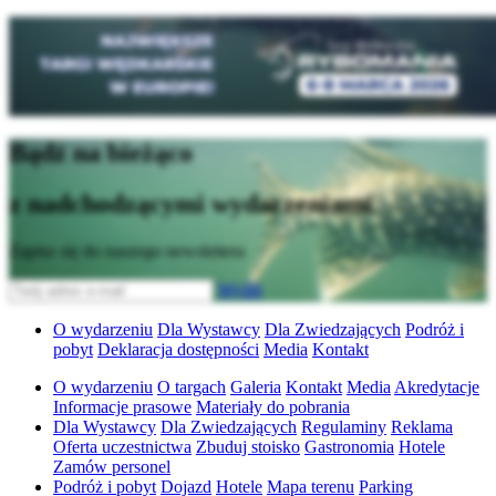
Bądź na bieżąco
z nadchodzącymi wydarzeniami
Zapisz się do naszego newslettera
Wyślij
O wydarzeniu
Dla Wystawcy
Dla Zwiedzających
Podróż i
pobyt
Deklaracja dostępności
Media
Kontakt
O wydarzeniu
O targach
Galeria
Kontakt
Media
Akredytacje
Informacje prasowe
Materiały do pobrania
Dla Wystawcy
Dla Zwiedzających
Regulaminy
Reklama
Oferta uczestnictwa
Zbuduj stoisko
Gastronomia
Hotele
Zamów personel
Podróż i pobyt
Dojazd
Hotele
Mapa terenu
Parking