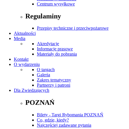
Centrum wysyłkowe
Regulaminy
Przepisy techniczne i przeciwpożarowe
Aktualności
Media
Akredytacje
Informacje prasowe
Materiały do pobrania
Kontakt
O wydarzeniu
O targach
Galeria
Zakres tematyczny
Partnerzy i patroni
Dla Zwiedzających
POZNAŃ
Bilety - Targi Rybomania POZNAŃ
Co, gdzie, kiedy?
Najczęściej zadawane pytania