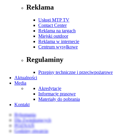
Reklama
Usługi MTP TV
Contact Center
Reklama na targach
Miejski outdoor
Reklama w internecie
Centrum wysyłkowe
Regulaminy
Przepisy techniczne i przeciwpożarowe
Aktualności
Media
Akredytacje
Informacje prasowe
Materiały do pobrania
Kontakt
Rybomania
Dla Zwiedzających
POZNAŃ
Godziny otwarcia