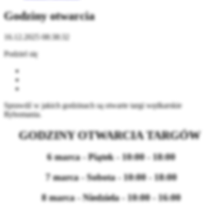
Godziny otwarcia
16.12.2025 08:38:32
Podziel się
Sprawdź w jakich godzinach są otwarte targi wędkarskie
Rybomania.
GODZINY OTWARCIA TARGÓW
6 marca - Piątek - 10:00 - 18:00
7 marca - Sobota - 10:00 - 18:00
8 marca - Niedziela - 10:00 - 16:00