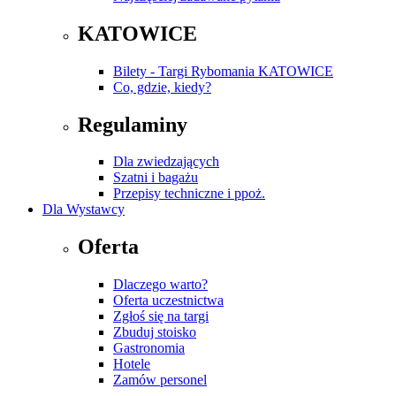
KATOWICE
Bilety - Targi Rybomania KATOWICE
Co, gdzie, kiedy?
Regulaminy
Dla zwiedzających
Szatni i bagażu
Przepisy techniczne i ppoż.
Dla Wystawcy
Oferta
Dlaczego warto?
Oferta uczestnictwa
Zgłoś się na targi
Zbuduj stoisko
Gastronomia
Hotele
Zamów personel