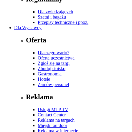
Dla zwiedzających
Szatni i bagażu
Przepisy techniczne i ppoż.
Dla Wystawcy
Oferta
Dlaczego warto?
Oferta uczestnictwa
Zgłoś się na targi
Zbuduj stoisko
Gastronomia
Hotele
Zamów personel
Reklama
Usługi MTP TV
Contact Center
Reklama na targach
Miejski outdoor
Reklama w internecie