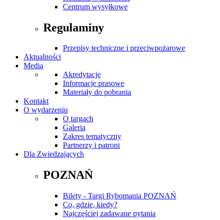
Centrum wysyłkowe
Regulaminy
Przepisy techniczne i przeciwpożarowe
Aktualności
Media
Akredytacje
Informacje prasowe
Materiały do pobrania
Kontakt
O wydarzeniu
O targach
Galeria
Zakres tematyczny
Partnerzy i patroni
Dla Zwiedzających
POZNAŃ
Bilety - Targi Rybomania POZNAŃ
Co, gdzie, kiedy?
Najczęściej zadawane pytania