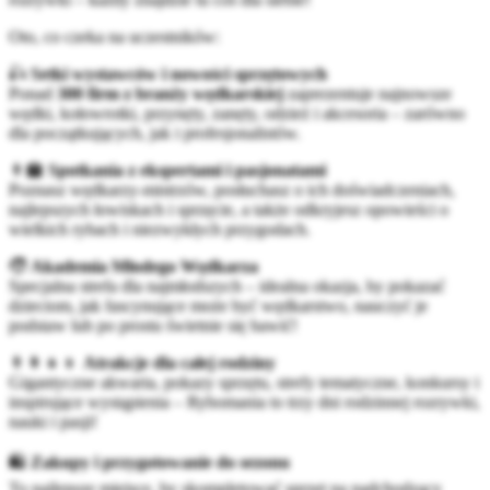
Oto, co czeka na uczestników:
🎣
Setki wystawców i nowości sprzętowych
Ponad
300 firm z branży wędkarskiej
zaprezentuje najnowsze
wędki, kołowrotki, przynęty, zanęty, odzież i akcesoria – zarówno
dla początkujących, jak i profesjonalistów.
👨‍🏫
Spotkania z ekspertami i pasjonatami
Poznasz wędkarzy-mistrzów, posłuchasz o ich doświadczeniach,
najlepszych łowiskach i sprzęcie, a także odkryjesz opowieści o
wielkich rybach i niezwykłych przygodach.
🧒
Akademia Młodego Wędkarza
Specjalna strefa dla najmłodszych – idealna okazja, by pokazać
dzieciom, jak fascynujące może być wędkarstwo, nauczyć je
podstaw lub po prostu świetnie się bawić!
👨‍👩‍👧‍👦
Atrakcje dla całej rodziny
Gigantyczne akwaria, pokazy sprzętu, strefy tematyczne, konkursy i
inspirujące wystąpienia – Rybomania to trzy dni rodzinnej rozrywki,
nauki i pasji!
🛍️
Zakupy i przygotowanie do sezonu
To najlepsze miejsce, by skompletować sprzęt na nadchodzący