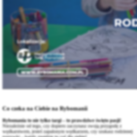
Co czeka na Ciebie na Rybomanii
Rybomania to nie tylko targi – to prawdziwe święto pasji!
Niezależnie od tego, czy dopiero zaczynasz swoją przygodę z
wędkarstwem, jesteś zapalonym wędkarzem, czy szukasz rodzinnej
rozrywki – każdy znajdzie tu coś dla siebie!