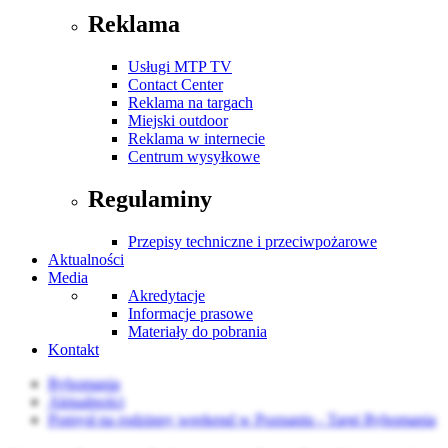
Reklama
Usługi MTP TV
Contact Center
Reklama na targach
Miejski outdoor
Reklama w internecie
Centrum wysyłkowe
Regulaminy
Przepisy techniczne i przeciwpożarowe
Aktualności
Media
Akredytacje
Informacje prasowe
Materiały do pobrania
Kontakt
Rybomania
Aktualności
Pomysł na rodzinny weekend w Poznaniu - Targi Rybomania