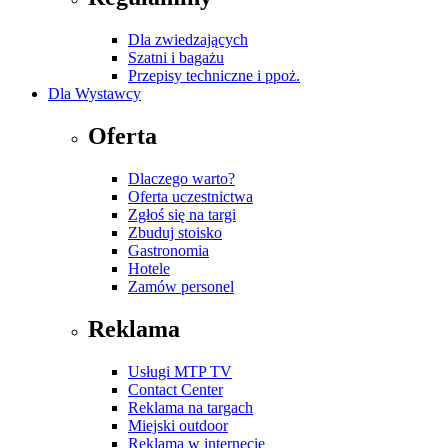
Dla zwiedzających
Szatni i bagażu
Przepisy techniczne i ppoż.
Dla Wystawcy
Oferta
Dlaczego warto?
Oferta uczestnictwa
Zgłoś się na targi
Zbuduj stoisko
Gastronomia
Hotele
Zamów personel
Reklama
Usługi MTP TV
Contact Center
Reklama na targach
Miejski outdoor
Reklama w internecie