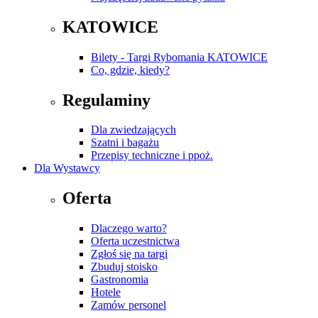
KATOWICE
Bilety - Targi Rybomania KATOWICE
Co, gdzie, kiedy?
Regulaminy
Dla zwiedzających
Szatni i bagażu
Przepisy techniczne i ppoż.
Dla Wystawcy
Oferta
Dlaczego warto?
Oferta uczestnictwa
Zgłoś się na targi
Zbuduj stoisko
Gastronomia
Hotele
Zamów personel