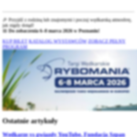
🎉 Przyjdź z rodziną lub znajomymi i poczuj wędkarską atmosferę,
jak nigdy dotąd!
📅
Do zobaczenia 6–8 marca 2026 w Poznaniu!
KUP BILET
KATALOG WYSTAWCÓW
ZOBACZ PEŁNY
PROGRAM
Ostatnie artykuły
Wędkarze vs gwiazdy YouTube. Fundacja Szpan