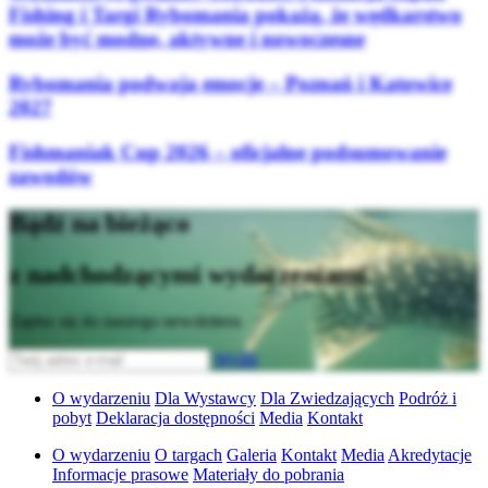
Fishing i Targi Rybomania pokażą, że wędkarstwo
może być modne, aktywne i nowoczesne
Rybomania podwaja emocje – Poznań i Katowice
2027
Fishmaniak Cup 2026 – oficjalne podsumowanie
zawodów
Bądź na bieżąco
z nadchodzącymi wydarzeniami
Zapisz się do naszego newslettera
Wyślij
O wydarzeniu
Dla Wystawcy
Dla Zwiedzających
Podróż i
pobyt
Deklaracja dostępności
Media
Kontakt
O wydarzeniu
O targach
Galeria
Kontakt
Media
Akredytacje
Informacje prasowe
Materiały do pobrania