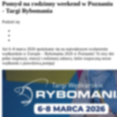
Pomysł na rodzinny weekend w Poznaniu
- Targi Rybomania
Podziel się
Już 6–8 marca 2026 spotykamy się na największym wydarzeniu
wędkarskim w Europie – Rybomania 2026 w Poznaniu! To trzy dni
pełne inspiracji, emocji i rodzinnej zabawy, które rozpoczną sezon
wędkarski z prawdziwą pompą!