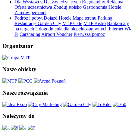
Dla Wystawcy
Dla Zwiedzających
Regulaminy
Reklama
Oferta uczestnictwa
Zbuduj stoisko
Gastronomia
Hotele
Zamów personel
Podróż i pobyt
Dojazd
Hotele
Mapa terenu
Parking
Restauracje Garden City
MTP Cafe
MTP Bistro
Bankomaty
na targach
Udogodnienia dla niepełnosprawnych
Internet Wi-
Fi
Carsharing
Airport Voucher
Pierwsza pomoc
Organizator
Nasze obiekty
Nasze rozwiązania
Należymy do