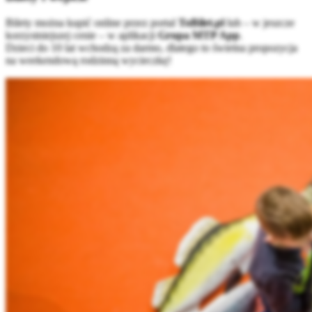
Bilety można kupić online przez portal
ToBilet.pl
lub – w jeszcze
korzystniejszej cenie – w aplikacji
Grupa MTP App
.
Dzieci do 10 lat wchodzą za darmo, dlatego to świetna propozycja
na weekendową rodzinną wycieczkę!