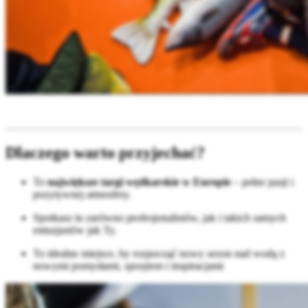
Dlaczego warto przyjechać?
To
największe targi wędkarskie w Europie
– pełne pasji i
pozytywnej atmosfery.
Spotkasz tu zarówno profesjonalistów, jak i takich samych
entuzjastów jak Ty.
To idealne miejsce, by rozpocząć nowy sezon nad wodą z
nowymi pomysłami, sprzętem i inspiracjami