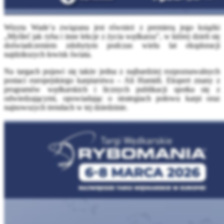
Wizyta Wade’a związana jest również z premierą jego książki
„Myśleć jak ryba i inne lekcje z życia wędkarza”, w której dzieli się
doświadczeniem zdobytym podczas wielu lat eksploracji
najdzikszych łowisk świata.
Na targach pojawi się także jedna z najbardziej rozpoznawalnych
postaci europejskiego karpiarstwa – Ali Hamidi. Ekspert znany z
programów wędkarskich i licznych publikacji spotka się z
odwiedzającymi, opowiadając o strategiach połowu karpi oraz
najnowszych trendach w tej dziedzinie.