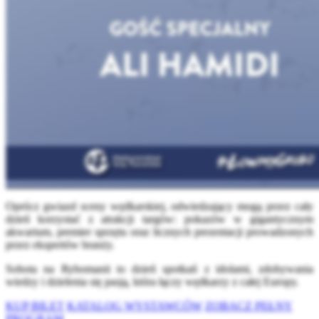
Oprócz gwiazd sceny wędkarskiej, odwiedzający mogą przez cały
dzień korzystać z atrakcji targów: pokazów w gigantycznym
akwarium, premier sprzętu oraz licznych prezentacji prowadzonych
przez ekspertów branży.
Sobota na Rybomanii to dzień spotkań z idolami, zdobywania
wiedzy i dzielenia się pasją, która łączy wędkarzy z całej Europy.
KUP BILET
KATALOG WYSTAWCÓW
ZOBACZ PEŁNY
PROGRAM