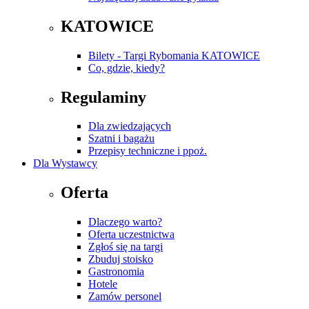
KATOWICE
Bilety - Targi Rybomania KATOWICE
Co, gdzie, kiedy?
Regulaminy
Dla zwiedzających
Szatni i bagażu
Przepisy techniczne i ppoż.
Dla Wystawcy
Oferta
Dlaczego warto?
Oferta uczestnictwa
Zgłoś się na targi
Zbuduj stoisko
Gastronomia
Hotele
Zamów personel