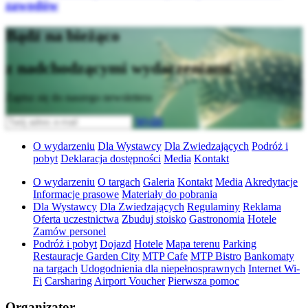
zawodów
Bądź na bieżąco
z nadchodzącymi wydarzeniami
Zapisz się do naszego newslettera
Wyślij
O wydarzeniu
Dla Wystawcy
Dla Zwiedzających
Podróż i
pobyt
Deklaracja dostępności
Media
Kontakt
O wydarzeniu
O targach
Galeria
Kontakt
Media
Akredytacje
Informacje prasowe
Materiały do pobrania
Dla Wystawcy
Dla Zwiedzających
Regulaminy
Reklama
Oferta uczestnictwa
Zbuduj stoisko
Gastronomia
Hotele
Zamów personel
Podróż i pobyt
Dojazd
Hotele
Mapa terenu
Parking
Restauracje Garden City
MTP Cafe
MTP Bistro
Bankomaty
na targach
Udogodnienia dla niepełnosprawnych
Internet Wi-
Fi
Carsharing
Airport Voucher
Pierwsza pomoc
Organizator