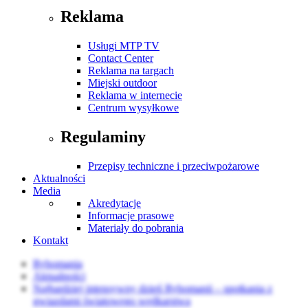
Reklama
Usługi MTP TV
Contact Center
Reklama na targach
Miejski outdoor
Reklama w internecie
Centrum wysyłkowe
Regulaminy
Przepisy techniczne i przeciwpożarowe
Aktualności
Media
Akredytacje
Informacje prasowe
Materiały do pobrania
Kontakt
Rybomania
Aktualności
Najbardziej intensywny dzień Rybomanii – spotkania z
gwiazdami światowego wędkarstwa