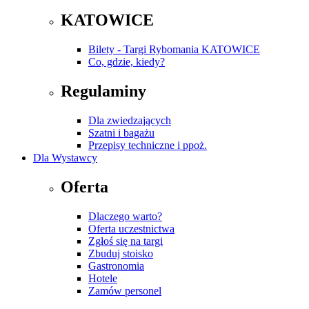
KATOWICE
Bilety - Targi Rybomania KATOWICE
Co, gdzie, kiedy?
Regulaminy
Dla zwiedzających
Szatni i bagażu
Przepisy techniczne i ppoż.
Dla Wystawcy
Oferta
Dlaczego warto?
Oferta uczestnictwa
Zgłoś się na targi
Zbuduj stoisko
Gastronomia
Hotele
Zamów personel