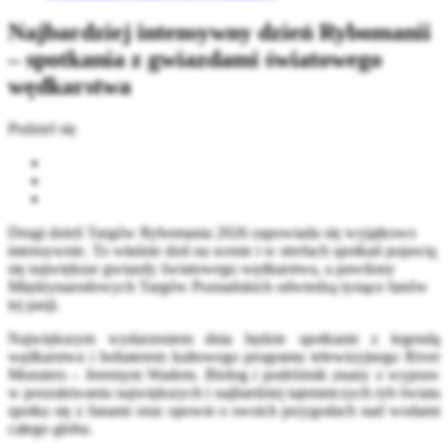
Najbardziej intensywny dzień Rybomanii
– spotkania z gwiazdami światowego
wędkarstwa
Podziel się
Drugi dzień Targów Rybomania 2026 zapowiada się wyjątkowo
intensywnie. To właśnie dziś na scenie i w strefach spotkań pojawią
się największe gwiazdy światowego wędkarstwa, a pawilony
Międzynarodowych Targów Poznańskich odwiedzą tysiące fanów
tej pasji.
Największym wydarzeniem dnia będzie spotkanie z legendą
wędkarstwa i bohaterem kultowego programu telewizyjnego River
Monsters – Jeremym Wadem. Biolog i podróżnik znany z wypraw
w poszukiwaniu największych i najbardziej tajemniczych ryb świata
spotka się z fanami oraz opowie o swoich przygodach nad wodami
całego globu.