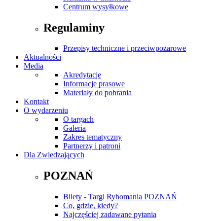
Centrum wysyłkowe
Regulaminy
Przepisy techniczne i przeciwpożarowe
Aktualności
Media
Akredytacje
Informacje prasowe
Materiały do pobrania
Kontakt
O wydarzeniu
O targach
Galeria
Zakres tematyczny
Partnerzy i patroni
Dla Zwiedzających
POZNAŃ
Bilety - Targi Rybomania POZNAŃ
Co, gdzie, kiedy?
Najczęściej zadawane pytania