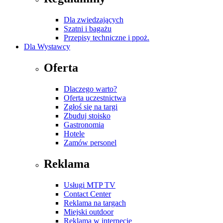
Dla zwiedzających
Szatni i bagażu
Przepisy techniczne i ppoż.
Dla Wystawcy
Oferta
Dlaczego warto?
Oferta uczestnictwa
Zgłoś się na targi
Zbuduj stoisko
Gastronomia
Hotele
Zamów personel
Reklama
Usługi MTP TV
Contact Center
Reklama na targach
Miejski outdoor
Reklama w internecie