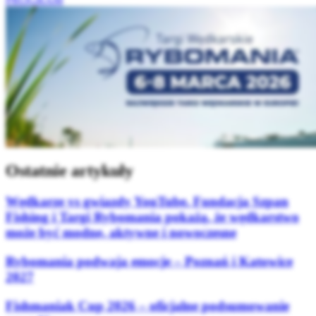
Ostatnie artykuły
Wędkarze vs gwiazdy YouTube. Fundacja Szpan
Fishing i Targi Rybomania pokażą, że wędkarstwo
może być modne, aktywne i nowoczesne
Rybomania podwaja emocje – Poznań i Katowice
2027
Fishmaniak Cup 2026 – oficjalne podsumowanie