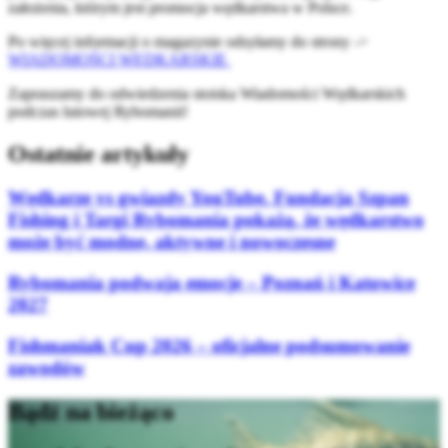
założenia, którym jest promocja wędkarstwa w Polsce.
Po więcej informacji o magazynie odsyłamy do strony ->
WIADOMOŚCI WĘDKARSKIE
Zapraszamy do odwiedzenia stoiska Wiadomości Wędkarskich
podczas lutowej Rybomanii!
Ostatnie artykuły
Wędkarze vs gwiazdy YouTube. Fundacja Szpan
Fishing i Targi Rybomania pokażą, że wędkarstwo
może być modne, aktywne i nowoczesne
Rybomania podwaja emocje – Poznań i Katowice
2027
Fishmaniak Cup 2026 – oficjalne podsumowanie
zawodów
Bądź na bieżąco