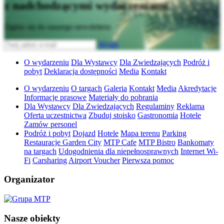
z nadchodzącymi wydarzeniami
Zapisz się do naszego newslettera
Wyślij
O wydarzeniu
Dla Wystawcy
Dla Zwiedzających
Podróż i
pobyt
Deklaracja dostępności
Media
Kontakt
O wydarzeniu
O targach
Galeria
Kontakt
Media
Akredytacje
Informacje prasowe
Materiały do pobrania
Dla Wystawcy
Dla Zwiedzających
Regulaminy
Reklama
Oferta uczestnictwa
Zbuduj stoisko
Gastronomia
Hotele
Zamów personel
Podróż i pobyt
Dojazd
Hotele
Mapa terenu
Parking
Restauracje Garden City
MTP Cafe
MTP Bistro
Bankomaty
na targach
Udogodnienia dla niepełnosprawnych
Internet Wi-
Fi
Carsharing
Airport Voucher
Pierwsza pomoc
Organizator
Nasze obiekty