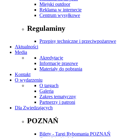
Miejski outdoor
Reklama w internecie
Centrum wysyłkowe
Regulaminy
Przepisy techniczne i przeciwpożarowe
Aktualności
Media
Akredytacje
Informacje prasowe
Materiały do pobrania
Kontakt
O wydarzeniu
O targach
Galeria
Zakres tematyczny
Partnerzy i patroni
Dla Zwiedzających
POZNAŃ
Bilety - Targi Rybomania POZNAŃ