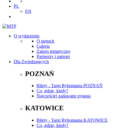
PL
EN
O wydarzeniu
O targach
Galeria
Zakres tematyczny
Partnerzy i patroni
Dla Zwiedzających
POZNAŃ
Bilety - Targi Rybomania POZNAŃ
Co, gdzie, kiedy?
Najczęściej zadawane pytania
KATOWICE
Bilety - Targi Rybomania KATOWICE
Co, gdzie, kiedy?