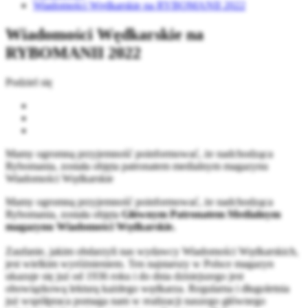
Wiadomości Wędkarskie na RYBOMANII 2022
Wiadomości Wędkarskie na
RYBOMANII 2022
Podziel się
Mamy ogromną przyjemność poinformować, że nadchodząca
Rybomania, została objęta patronatem medialnym magazynu
Wiadomości Wędkarskie
Mamy ogromną przyjemność poinformować, że nadchodząca
Rybomania, została objęta
Głównym
Patronatem Medialnym
magazynu Wiadomości Wędkarskie.
Zaufanie, jakim obdarzyli nas wydawcy Wiadomości Wędkarskich,
jest wielkim wyróżnieniem. Ten najstarszy w Polsce magazyn
ukazuje się już od 1936 roku i do dnia dzisiejszego jest
obowiązkową lekturą każdego wędkarza. Regularna i długoletnia
już współpraca pomaga nam w realizacji naszego głównego