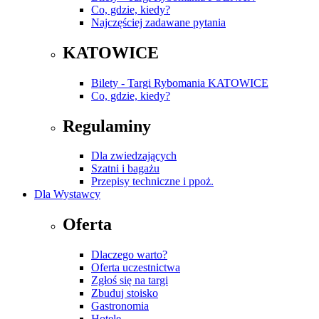
Co, gdzie, kiedy?
Najczęściej zadawane pytania
KATOWICE
Bilety - Targi Rybomania KATOWICE
Co, gdzie, kiedy?
Regulaminy
Dla zwiedzających
Szatni i bagażu
Przepisy techniczne i ppoż.
Dla Wystawcy
Oferta
Dlaczego warto?
Oferta uczestnictwa
Zgłoś się na targi
Zbuduj stoisko
Gastronomia
Hotele