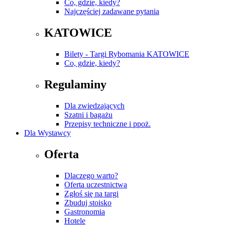
Co, gdzie, kiedy?
Najczęściej zadawane pytania
KATOWICE
Bilety - Targi Rybomania KATOWICE
Co, gdzie, kiedy?
Regulaminy
Dla zwiedzających
Szatni i bagażu
Przepisy techniczne i ppoż.
Dla Wystawcy
Oferta
Dlaczego warto?
Oferta uczestnictwa
Zgłoś się na targi
Zbuduj stoisko
Gastronomia
Hotele