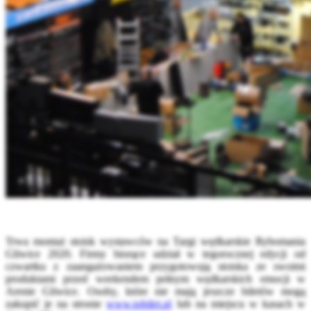
Trwa montaż stoisk wystawców na Targi wędkarskie Rybomania
Gliwice 2020. Firmy biorące udział w tegorocznej edycji od
czwartku z zaangażowaniem przygotowują stoiska ze swoimi
produktami przed weekendem pełnym wędkarskich emocji w
Arenie Gliwice. Osoby, które nie mają jeszcze biletów mogą
zakupić je na stronie
www.tobilet.pl
lub na miejscu w kasach w