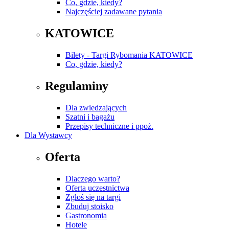
Co, gdzie, kiedy?
Najczęściej zadawane pytania
KATOWICE
Bilety - Targi Rybomania KATOWICE
Co, gdzie, kiedy?
Regulaminy
Dla zwiedzających
Szatni i bagażu
Przepisy techniczne i ppoż.
Dla Wystawcy
Oferta
Dlaczego warto?
Oferta uczestnictwa
Zgłoś się na targi
Zbuduj stoisko
Gastronomia
Hotele