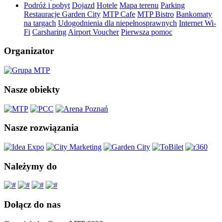
Podróż i pobyt
Dojazd
Hotele
Mapa terenu
Parking
Restauracje Garden City
MTP Cafe
MTP Bistro
Bankomaty
na targach
Udogodnienia dla niepełnosprawnych
Internet Wi-
Fi
Carsharing
Airport Voucher
Pierwsza pomoc
Organizator
Nasze obiekty
Nasze rozwiązania
Należymy do
Dołącz do nas