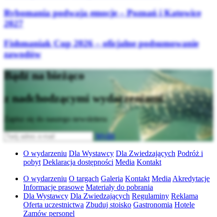
Rybomania podwaja emocje – Poznań i Katowice
2027
Fishmaniak Cup 2026 – oficjalne podsumowanie
zawodów
Bądź na bieżąco
z nadchodzącymi wydarzeniami
Zapisz się do naszego newslettera
Wyślij
O wydarzeniu
Dla Wystawcy
Dla Zwiedzających
Podróż i
pobyt
Deklaracja dostępności
Media
Kontakt
O wydarzeniu
O targach
Galeria
Kontakt
Media
Akredytacje
Informacje prasowe
Materiały do pobrania
Dla Wystawcy
Dla Zwiedzających
Regulaminy
Reklama
Oferta uczestnictwa
Zbuduj stoisko
Gastronomia
Hotele
Zamów personel