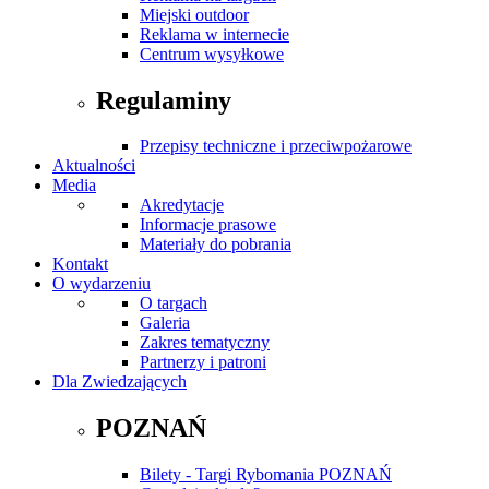
Miejski outdoor
Reklama w internecie
Centrum wysyłkowe
Regulaminy
Przepisy techniczne i przeciwpożarowe
Aktualności
Media
Akredytacje
Informacje prasowe
Materiały do pobrania
Kontakt
O wydarzeniu
O targach
Galeria
Zakres tematyczny
Partnerzy i patroni
Dla Zwiedzających
POZNAŃ
Bilety - Targi Rybomania POZNAŃ