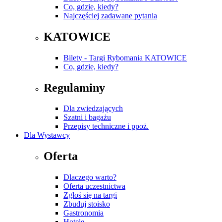
Co, gdzie, kiedy?
Najczęściej zadawane pytania
KATOWICE
Bilety - Targi Rybomania KATOWICE
Co, gdzie, kiedy?
Regulaminy
Dla zwiedzających
Szatni i bagażu
Przepisy techniczne i ppoż.
Dla Wystawcy
Oferta
Dlaczego warto?
Oferta uczestnictwa
Zgłoś się na targi
Zbuduj stoisko
Gastronomia
Hotele