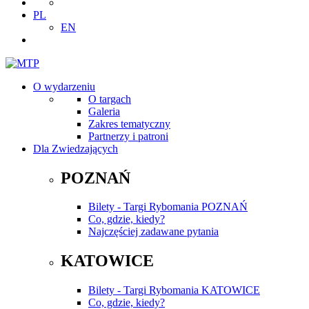
PL
EN
O wydarzeniu
O targach
Galeria
Zakres tematyczny
Partnerzy i patroni
Dla Zwiedzających
POZNAŃ
Bilety - Targi Rybomania POZNAŃ
Co, gdzie, kiedy?
Najczęściej zadawane pytania
KATOWICE
Bilety - Targi Rybomania KATOWICE
Co, gdzie, kiedy?