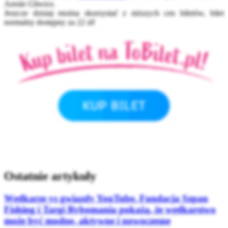
Arenie Gliwice.
Jeszcze dzisiaj można skorzystać z niższych cen biletów, bilet
normalny dostępny za 22 zł!
Ostatnie artykuły
Wędkarze vs gwiazdy YouTube. Fundacja Szpan
Fishing i Targi Rybomania pokażą, że wędkarstwo
może być modne, aktywne i nowoczesne