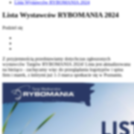
Lista Wystawców RYBOMANIA 2024
Lista Wystawców RYBOMANIA 2024
Podziel się
Z przyjemnością przedstawiamy dotychczas zgłoszonych
wystawców Targów RYBOMANIA 2024! Lista jest aktualizowana
na bieżąco - zachęcamy więc do przeglądania logotypów i spisu
firm i marek, z którymi już 1-3 marca spotkacie się w Poznaniu.