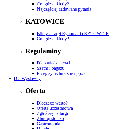
Co, gdzie, kiedy?
Najczęściej zadawane pytania
KATOWICE
Bilety - Targi Rybomania KATOWICE
Co, gdzie, kiedy?
Regulaminy
Dla zwiedzających
Szatni i bagażu
Przepisy techniczne i ppoż.
Dla Wystawcy
Oferta
Dlaczego warto?
Oferta uczestnictwa
Zgłoś się na targi
Zbuduj stoisko
Gastronomia
Hotele