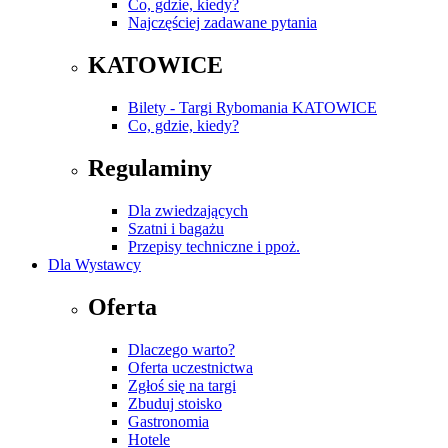
Co, gdzie, kiedy?
Najczęściej zadawane pytania
KATOWICE
Bilety - Targi Rybomania KATOWICE
Co, gdzie, kiedy?
Regulaminy
Dla zwiedzających
Szatni i bagażu
Przepisy techniczne i ppoż.
Dla Wystawcy
Oferta
Dlaczego warto?
Oferta uczestnictwa
Zgłoś się na targi
Zbuduj stoisko
Gastronomia
Hotele