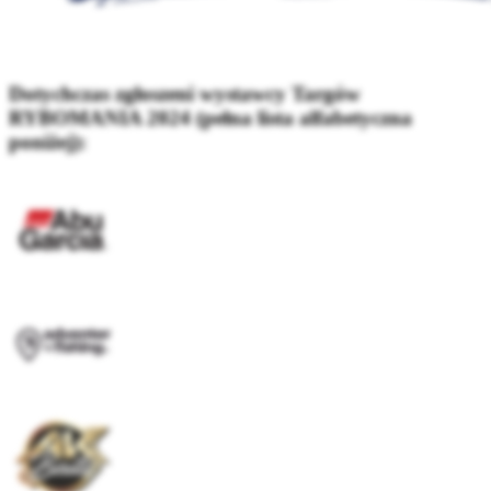
Dotychczas zgłoszeni wystawcy Targów
RYBOMANIA 2024 (pełna lista alfabetyczna
poniżej):