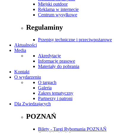
Miejski outdoor
Reklama w internecie
Centrum wysyłkowe
Regulaminy
Przepisy techniczne i przeciwpożarowe
Aktualności
Media
Akredytacje
Informacje prasowe
Materiały do pobrania
Kontakt
O wydarzeniu
O targach
Galeria
Zakres tematyczny
Partnerzy i patroni
Dla Zwiedzających
POZNAŃ
Bilety - Targi Rybomania POZNAŃ