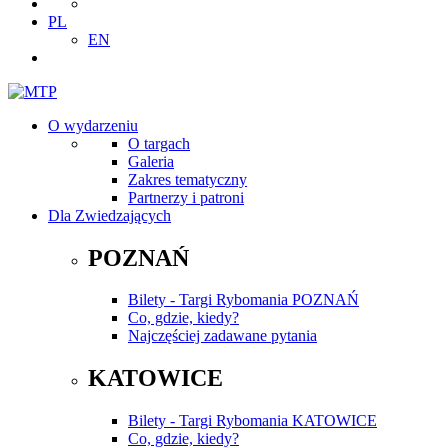
PL
EN
O wydarzeniu
O targach
Galeria
Zakres tematyczny
Partnerzy i patroni
Dla Zwiedzających
POZNAŃ
Bilety - Targi Rybomania POZNAŃ
Co, gdzie, kiedy?
Najczęściej zadawane pytania
KATOWICE
Bilety - Targi Rybomania KATOWICE
Co, gdzie, kiedy?