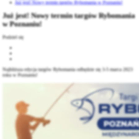
Już jest! Nowy termin targów Rybomania w Poznaniu!
Już jest! Nowy termin targów Rybomania
w Poznaniu!
Podziel się
Najbliższa edycja targów Rybomania odbędzie się 3-5 marca 2023
roku w Poznaniu!