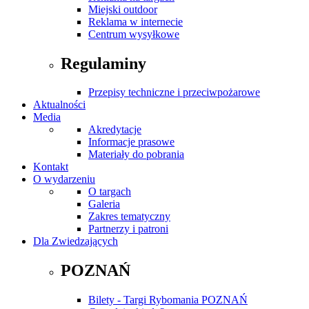
Miejski outdoor
Reklama w internecie
Centrum wysyłkowe
Regulaminy
Przepisy techniczne i przeciwpożarowe
Aktualności
Media
Akredytacje
Informacje prasowe
Materiały do pobrania
Kontakt
O wydarzeniu
O targach
Galeria
Zakres tematyczny
Partnerzy i patroni
Dla Zwiedzających
POZNAŃ
Bilety - Targi Rybomania POZNAŃ