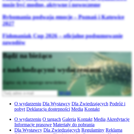
może być modne, aktywne i nowoczesne
Rybomania podwaja emocje – Poznań i Katowice
2027
Fishmaniak Cup 2026 – oficjalne podsumowanie
zawodów
Bądź na bieżąco
z nadchodzącymi wydarzeniami
Zapisz się do naszego newslettera
Wyślij
O wydarzeniu
Dla Wystawcy
Dla Zwiedzających
Podróż i
pobyt
Deklaracja dostępności
Media
Kontakt
O wydarzeniu
O targach
Galeria
Kontakt
Media
Akredytacje
Informacje prasowe
Materiały do pobrania
Dla Wystawcy
Dla Zwiedzających
Regulaminy
Reklama