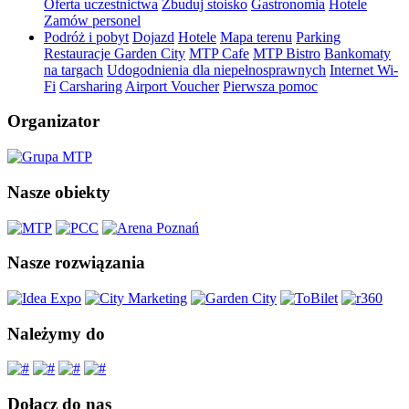
Oferta uczestnictwa
Zbuduj stoisko
Gastronomia
Hotele
Zamów personel
Podróż i pobyt
Dojazd
Hotele
Mapa terenu
Parking
Restauracje Garden City
MTP Cafe
MTP Bistro
Bankomaty
na targach
Udogodnienia dla niepełnosprawnych
Internet Wi-
Fi
Carsharing
Airport Voucher
Pierwsza pomoc
Organizator
Nasze obiekty
Nasze rozwiązania
Należymy do
Dołącz do nas