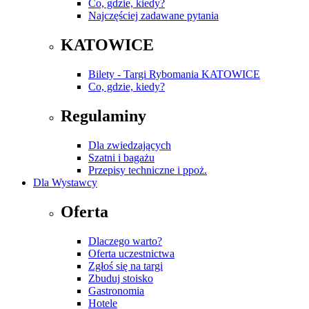
Co, gdzie, kiedy?
Najczęściej zadawane pytania
KATOWICE
Bilety - Targi Rybomania KATOWICE
Co, gdzie, kiedy?
Regulaminy
Dla zwiedzających
Szatni i bagażu
Przepisy techniczne i ppoż.
Dla Wystawcy
Oferta
Dlaczego warto?
Oferta uczestnictwa
Zgłoś się na targi
Zbuduj stoisko
Gastronomia
Hotele