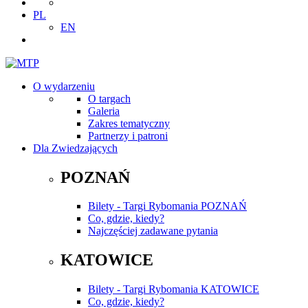
PL
EN
O wydarzeniu
O targach
Galeria
Zakres tematyczny
Partnerzy i patroni
Dla Zwiedzających
POZNAŃ
Bilety - Targi Rybomania POZNAŃ
Co, gdzie, kiedy?
Najczęściej zadawane pytania
KATOWICE
Bilety - Targi Rybomania KATOWICE
Co, gdzie, kiedy?