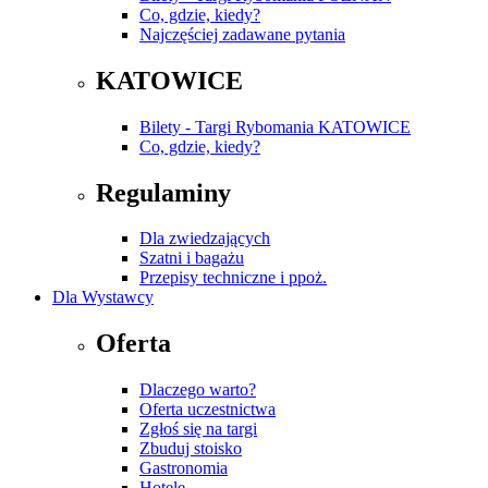
Co, gdzie, kiedy?
Najczęściej zadawane pytania
KATOWICE
Bilety - Targi Rybomania KATOWICE
Co, gdzie, kiedy?
Regulaminy
Dla zwiedzających
Szatni i bagażu
Przepisy techniczne i ppoż.
Dla Wystawcy
Oferta
Dlaczego warto?
Oferta uczestnictwa
Zgłoś się na targi
Zbuduj stoisko
Gastronomia
Hotele