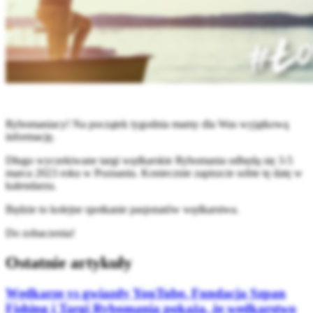
Rybomaniacy! Na początek tygodnia mamy dla Was wyjątkową
informację.
Długo wyczekiwane targi wędkarskie Rybomania odbędą się 3-5
marca 2023 roku w Poznaniu. Koniecznie zapiszcie sobie tę datę w
kalendarzu.
Będzie to kolejne spotkanie pasjonatów wędkarstwa.
Do zobaczenia!
Ostatnie artykuły
Wędkarze vs gwiazdy YouTube. Fundacja Szpan
Fishing i Targi Rybomania pokażą, że wędkarstwo