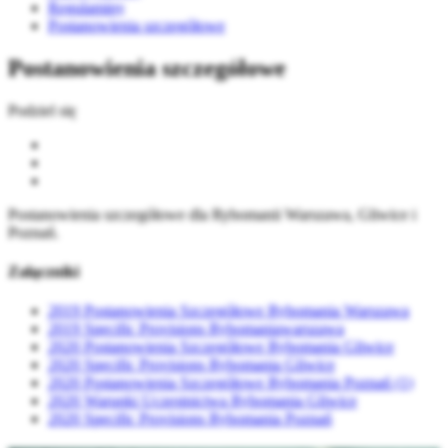
Regulaminy
Postanowienia szczegółowe
Postanowienia szczegółowe
Podziel się
Postanowienia szczegółowe dla Rybomanii Warszawa, Gliwice i
Poznań.
Załączniki
2019 Postanowienia Szczegółowe Rybomania Warszawa
2019 Specific Provisions Rybomaniawarszawa
2020 Postanowienia Szczegółowe Rybomania Gliwice
2020 Specific Provisions Rybomania Gliwice
2020 Postanowienia Szczegółowe Rybomania Poznań (1)
2020 Warunki Uczestnictwa Rybomania Gliwice
2020 Specific Provisions Rybomania Poznań