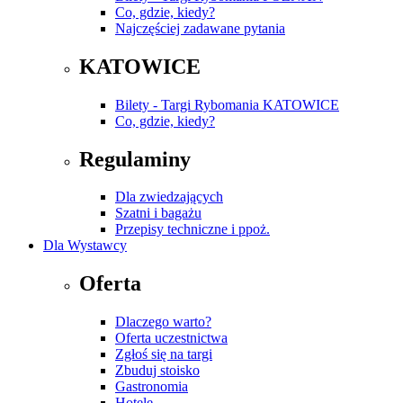
Co, gdzie, kiedy?
Najczęściej zadawane pytania
KATOWICE
Bilety - Targi Rybomania KATOWICE
Co, gdzie, kiedy?
Regulaminy
Dla zwiedzających
Szatni i bagażu
Przepisy techniczne i ppoż.
Dla Wystawcy
Oferta
Dlaczego warto?
Oferta uczestnictwa
Zgłoś się na targi
Zbuduj stoisko
Gastronomia
Hotele