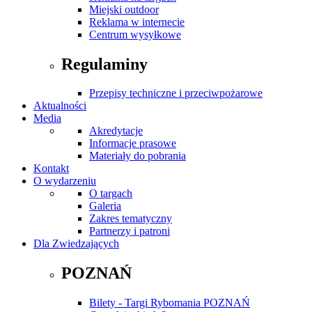
Miejski outdoor
Reklama w internecie
Centrum wysyłkowe
Regulaminy
Przepisy techniczne i przeciwpożarowe
Aktualności
Media
Akredytacje
Informacje prasowe
Materiały do pobrania
Kontakt
O wydarzeniu
O targach
Galeria
Zakres tematyczny
Partnerzy i patroni
Dla Zwiedzających
POZNAŃ
Bilety - Targi Rybomania POZNAŃ