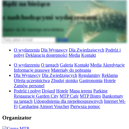
Bądź na bieżąco
z nadchodzącymi wydarzeniami
Zapisz się do naszego newslettera
Wyślij
O wydarzeniu
Dla Wystawcy
Dla Zwiedzających
Podróż i
pobyt
Deklaracja dostępności
Media
Kontakt
O wydarzeniu
O targach
Galeria
Kontakt
Media
Akredytacje
Informacje prasowe
Materiały do pobrania
Dla Wystawcy
Dla Zwiedzających
Regulaminy
Reklama
Oferta uczestnictwa
Zbuduj stoisko
Gastronomia
Hotele
Zamów personel
Podróż i pobyt
Dojazd
Hotele
Mapa terenu
Parking
Restauracje Garden City
MTP Cafe
MTP Bistro
Bankomaty
na targach
Udogodnienia dla niepełnosprawnych
Internet Wi-
Fi
Carsharing
Airport Voucher
Pierwsza pomoc
Organizator