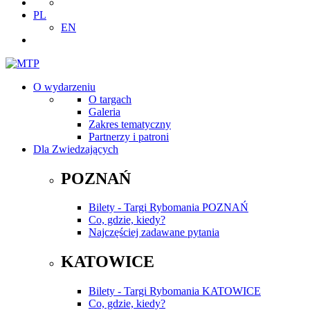
PL
EN
O wydarzeniu
O targach
Galeria
Zakres tematyczny
Partnerzy i patroni
Dla Zwiedzających
POZNAŃ
Bilety - Targi Rybomania POZNAŃ
Co, gdzie, kiedy?
Najczęściej zadawane pytania
KATOWICE
Bilety - Targi Rybomania KATOWICE
Co, gdzie, kiedy?