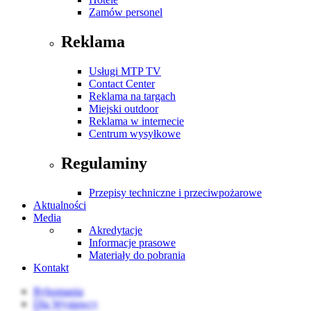
Zamów personel
Reklama
Usługi MTP TV
Contact Center
Reklama na targach
Miejski outdoor
Reklama w internecie
Centrum wysyłkowe
Regulaminy
Przepisy techniczne i przeciwpożarowe
Aktualności
Media
Akredytacje
Informacje prasowe
Materiały do pobrania
Kontakt
Rybomania
Dla Wystawcy