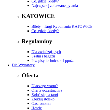
Co, gdzie, kiedy?
Najczęściej zadawane pytania
KATOWICE
Bilety - Targi Rybomania KATOWICE
Co, gdzie, kiedy?
Regulaminy
Dla zwiedzających
Szatni i bagażu
Przepisy techniczne i ppoż.
Dla Wystawcy
Oferta
Dlaczego warto?
Oferta uczestnictwa
Zgłoś się na targi
Zbuduj stoisko
Gastronomia
Hotele