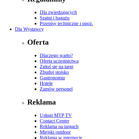
Dla zwiedzających
Szatni i bagażu
Przepisy techniczne i ppoż.
Dla Wystawcy
Oferta
Dlaczego warto?
Oferta uczestnictwa
Zgłoś się na targi
Zbuduj stoisko
Gastronomia
Hotele
Zamów personel
Reklama
Usługi MTP TV
Contact Center
Reklama na targach
Miejski outdoor
Reklama w internecie