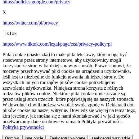
https://policies.google.com/privacy
X
https://twitter.com/pl/privacy
TikTok
https://www.tiktok.com/legal/page/eea/privacy-policy/pl
Pliki cookie (ciasteczka) to małe pliki tekstowe, które mogą być
stosowane przez strony internetowe, aby użytkownicy mogli
korzystać ze stron w bardziej sprawny sposób. Prawo stanowi, że
możemy przechowywać pliki cookie na urządzeniu użytkownika,
jeśli jest to niezbędne do funkcjonowania niniejszej strony. Do
wszystkich innych rodzajów plików cookie potrzebujemy
zezwolenia użytkownika. Niniejsza strona korzysta z różnych
rodzajów plików cookie. Niektóre pliki cookie umieszczane są
przez usługi stron trzecich, które pojawiają się na naszych stronach.
W dowolnej chwili możesz wycofać swoją zgodę w Deklaracji dot.
plików cookie na naszej witrynie. Dowiedz się więcej na temat tego,
kim jesteśmy, jak można się z nami skontaktować i w jaki sposób
przetwarzamy dane osobowe w ramach Polityki prywatności.
Polityka prywatności
Odmów
inne opcje
Zaakceptuj wybrane
zaakceptuj wszystkie