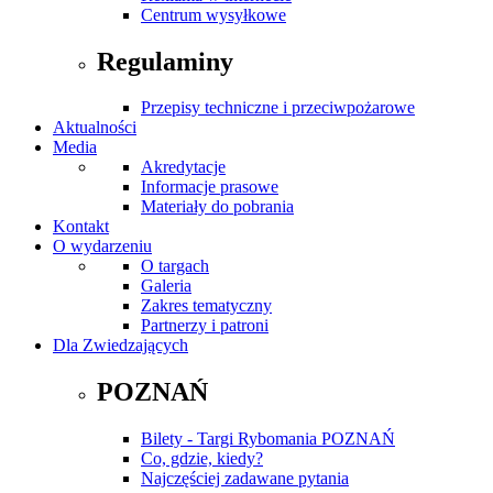
Centrum wysyłkowe
Regulaminy
Przepisy techniczne i przeciwpożarowe
Aktualności
Media
Akredytacje
Informacje prasowe
Materiały do pobrania
Kontakt
O wydarzeniu
O targach
Galeria
Zakres tematyczny
Partnerzy i patroni
Dla Zwiedzających
POZNAŃ
Bilety - Targi Rybomania POZNAŃ
Co, gdzie, kiedy?
Najczęściej zadawane pytania