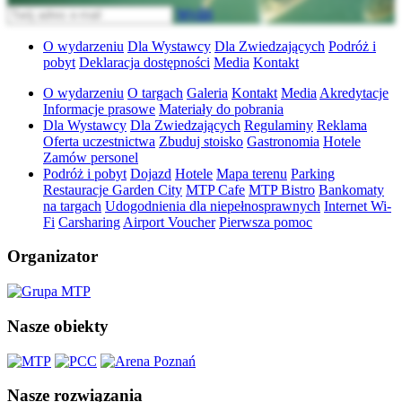
Wyślij
O wydarzeniu
Dla Wystawcy
Dla Zwiedzających
Podróż i
pobyt
Deklaracja dostępności
Media
Kontakt
O wydarzeniu
O targach
Galeria
Kontakt
Media
Akredytacje
Informacje prasowe
Materiały do pobrania
Dla Wystawcy
Dla Zwiedzających
Regulaminy
Reklama
Oferta uczestnictwa
Zbuduj stoisko
Gastronomia
Hotele
Zamów personel
Podróż i pobyt
Dojazd
Hotele
Mapa terenu
Parking
Restauracje Garden City
MTP Cafe
MTP Bistro
Bankomaty
na targach
Udogodnienia dla niepełnosprawnych
Internet Wi-
Fi
Carsharing
Airport Voucher
Pierwsza pomoc
Organizator
Nasze obiekty
Nasze rozwiązania