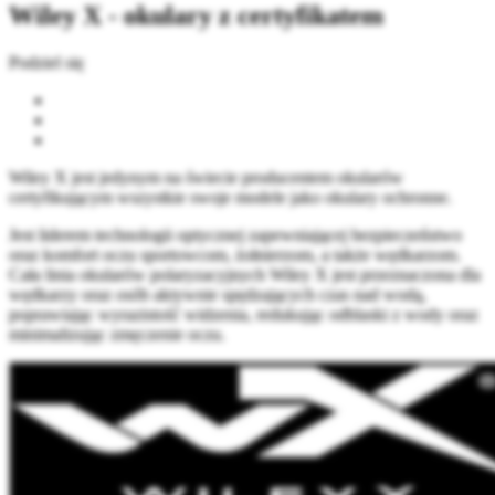
Wiley X - okulary z certyfikatem
Podziel się
Wiley X jest jedynym na świecie producentem okularów
certyfikującym wszystkie swoje modele jako okulary ochronne.
Jest liderem technologii optycznej zapewniającej bezpieczeństwo
oraz komfort oczu sportowcom, żołnierzom, a także wędkarzom.
Cała linia okularów polaryzacyjnych Wiley X jest przeznaczona dla
wędkarzy oraz osób aktywnie spędzających czas nad wodą,
poprawiając wyrazistość widzenia, redukując odblaski z wody oraz
minimalizując zmęczenie oczu.