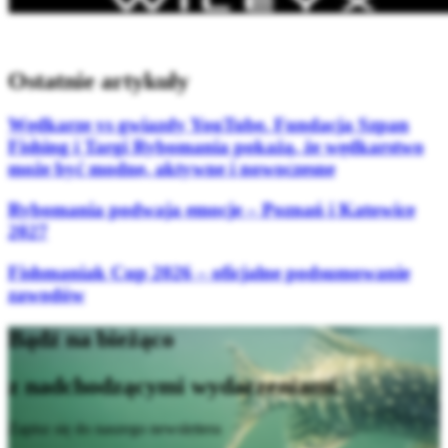
Ostatnie artykuły
Wędkarze vs gwiazdy YouTube. Fundacja Szpan
Fishing i Targi Rybomania pokażą, że wędkarstwo
może być modne, aktywne i nowoczesne
Rybomania podwaja emocje – Poznań i Katowice
2027
Fishmaniak Cup 2026 – oficjalne podsumowanie
zawodów
Bądź na bieżąco
z nadchodzącymi wydarzeniami
Zapisz się do naszego newslettera