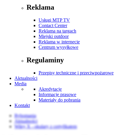
Reklama
Usługi MTP TV
Contact Center
Reklama na targach
Miejski outdoor
Reklama w internecie
Centrum wysyłkowe
Regulaminy
Przepisy techniczne i przeciwpożarowe
Aktualności
Media
Akredytacje
Informacje prasowe
Materiały do pobrania
Kontakt
Rybomania
Aktualności
Wiley X - okulary z certyfikatem