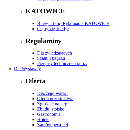
KATOWICE
Bilety - Targi Rybomania KATOWICE
Co, gdzie, kiedy?
Regulaminy
Dla zwiedzających
Szatni i bagażu
Przepisy techniczne i ppoż.
Dla Wystawcy
Oferta
Dlaczego warto?
Oferta uczestnictwa
Zgłoś się na targi
Zbuduj stoisko
Gastronomia
Hotele
Zamów personel