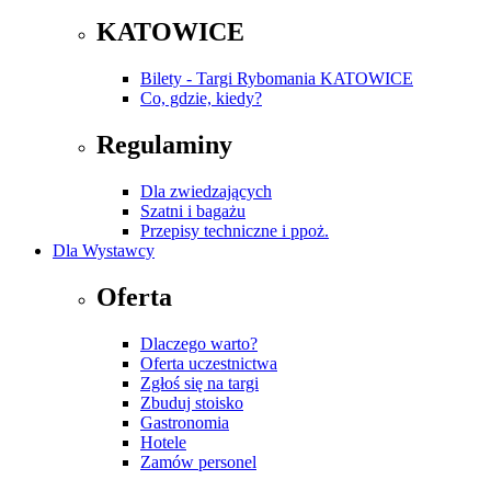
KATOWICE
Bilety - Targi Rybomania KATOWICE
Co, gdzie, kiedy?
Regulaminy
Dla zwiedzających
Szatni i bagażu
Przepisy techniczne i ppoż.
Dla Wystawcy
Oferta
Dlaczego warto?
Oferta uczestnictwa
Zgłoś się na targi
Zbuduj stoisko
Gastronomia
Hotele
Zamów personel