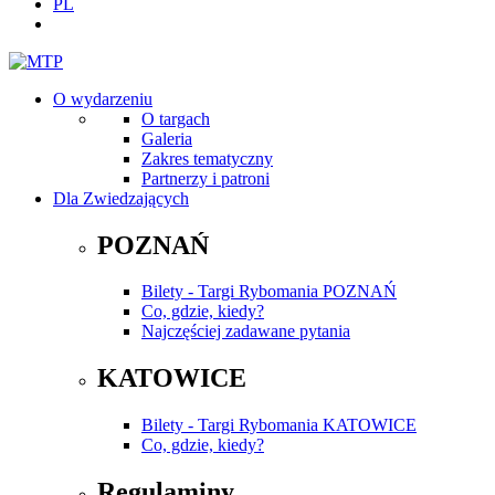
PL
O wydarzeniu
O targach
Galeria
Zakres tematyczny
Partnerzy i patroni
Dla Zwiedzających
POZNAŃ
Bilety - Targi Rybomania POZNAŃ
Co, gdzie, kiedy?
Najczęściej zadawane pytania
KATOWICE
Bilety - Targi Rybomania KATOWICE
Co, gdzie, kiedy?
Regulaminy