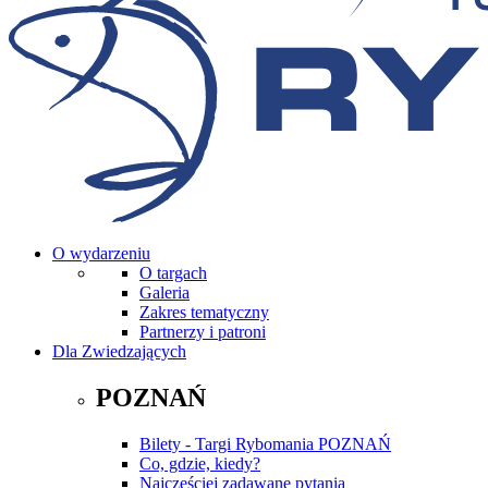
O wydarzeniu
O targach
Galeria
Zakres tematyczny
Partnerzy i patroni
Dla Zwiedzających
POZNAŃ
Bilety - Targi Rybomania POZNAŃ
Co, gdzie, kiedy?
Najczęściej zadawane pytania