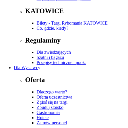
KATOWICE
Bilety - Targi Rybomania KATOWICE
Co, gdzie, kiedy?
Regulaminy
Dla zwiedzających
Szatni i bagażu
Przepisy techniczne i ppoż.
Dla Wystawcy
Oferta
Dlaczego warto?
Oferta uczestnictwa
Zgłoś się na targi
Zbuduj stoisko
Gastronomia
Hotele
Zamów personel