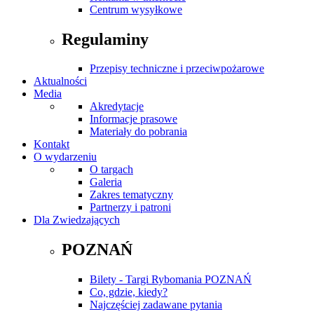
Centrum wysyłkowe
Regulaminy
Przepisy techniczne i przeciwpożarowe
Aktualności
Media
Akredytacje
Informacje prasowe
Materiały do pobrania
Kontakt
O wydarzeniu
O targach
Galeria
Zakres tematyczny
Partnerzy i patroni
Dla Zwiedzających
POZNAŃ
Bilety - Targi Rybomania POZNAŃ
Co, gdzie, kiedy?
Najczęściej zadawane pytania