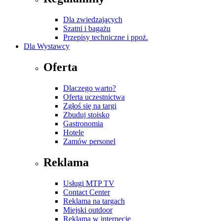
Dla zwiedzających
Szatni i bagażu
Przepisy techniczne i ppoż.
Dla Wystawcy
Oferta
Dlaczego warto?
Oferta uczestnictwa
Zgłoś się na targi
Zbuduj stoisko
Gastronomia
Hotele
Zamów personel
Reklama
Usługi MTP TV
Contact Center
Reklama na targach
Miejski outdoor
Reklama w internecie