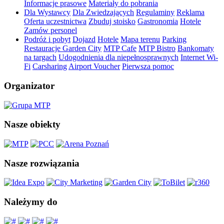
Informacje prasowe
Materiały do pobrania
Dla Wystawcy
Dla Zwiedzających
Regulaminy
Reklama
Oferta uczestnictwa
Zbuduj stoisko
Gastronomia
Hotele
Zamów personel
Podróż i pobyt
Dojazd
Hotele
Mapa terenu
Parking
Restauracje Garden City
MTP Cafe
MTP Bistro
Bankomaty
na targach
Udogodnienia dla niepełnosprawnych
Internet Wi-
Fi
Carsharing
Airport Voucher
Pierwsza pomoc
Organizator
Nasze obiekty
Nasze rozwiązania
Należymy do