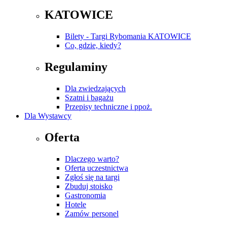
KATOWICE
Bilety - Targi Rybomania KATOWICE
Co, gdzie, kiedy?
Regulaminy
Dla zwiedzających
Szatni i bagażu
Przepisy techniczne i ppoż.
Dla Wystawcy
Oferta
Dlaczego warto?
Oferta uczestnictwa
Zgłoś się na targi
Zbuduj stoisko
Gastronomia
Hotele
Zamów personel