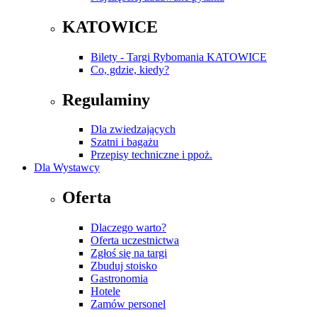
KATOWICE
Bilety - Targi Rybomania KATOWICE
Co, gdzie, kiedy?
Regulaminy
Dla zwiedzających
Szatni i bagażu
Przepisy techniczne i ppoż.
Dla Wystawcy
Oferta
Dlaczego warto?
Oferta uczestnictwa
Zgłoś się na targi
Zbuduj stoisko
Gastronomia
Hotele
Zamów personel