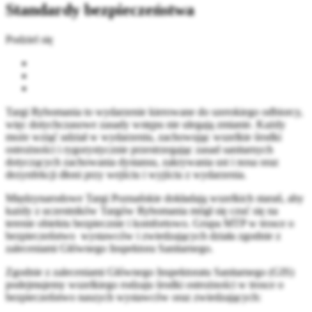
Standardy bezpieczeństwa
Podziel się
Targi Rybomania to wydarzenie kierowane do szerokiego odbiorcy,
więc dotychczasowe zasady wstępu nie ulegają zmianie. Każdy
może wziąć udział w wydarzeniu, zachowując wszelkie środki
ostrożności i rygorystycznie przestrzegając zasad sanitarnych
dotyczących zachowania dystansu, zakrywania ust i nosa oraz
dezynfekcji dłoni przy wejściu i wyjściu z wydarzenia.
Międzynarodowe Targi Poznańskie dokładają wszelkich starań, aby
każdy z uczestników Targów Rybomania mógł się czuć się na
terenie obiektu bezpiecznie i komfortowo. Grupa MTP w trosce o
bezpieczeństwo wystawców i zwiedzających działa zgodnie z
zaleceniami Głównego Inspektora Sanitarnego.
Zgodnie z zaleceniami Głównego Inspektoratu Sanitarnego (GIS)
podejmujemy wszelkiego rodzaju środki ostrożności w trosce o
bezpieczeństwo naszych wystawców oraz zwiedzających: