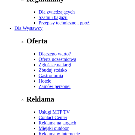
Dla zwiedzających
Szatni i bagażu
Przepisy techniczne i ppoż.
Dla Wystawcy
Oferta
Dlaczego warto?
Oferta uczestnictwa
Zgłoś się na targi
Zbuduj stoisko
Gastronomia
Hotele
Zamów personel
Reklama
Usługi MTP TV
Contact Center
Reklama na targach
Miejski outdoor
Reklama w internecie