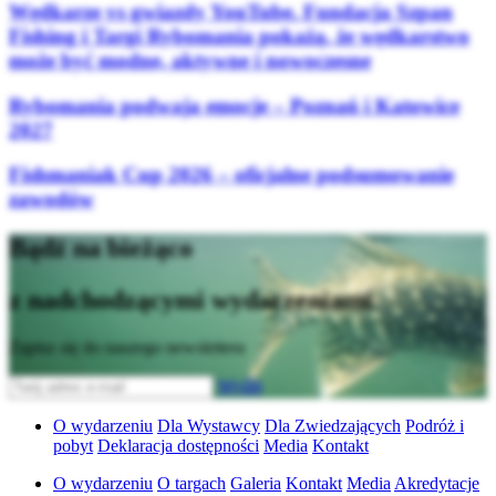
Wędkarze vs gwiazdy YouTube. Fundacja Szpan
Fishing i Targi Rybomania pokażą, że wędkarstwo
może być modne, aktywne i nowoczesne
Rybomania podwaja emocje – Poznań i Katowice
2027
Fishmaniak Cup 2026 – oficjalne podsumowanie
zawodów
Bądź na bieżąco
z nadchodzącymi wydarzeniami
Zapisz się do naszego newslettera
Wyślij
O wydarzeniu
Dla Wystawcy
Dla Zwiedzających
Podróż i
pobyt
Deklaracja dostępności
Media
Kontakt
O wydarzeniu
O targach
Galeria
Kontakt
Media
Akredytacje