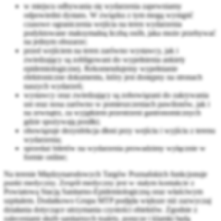
w miejscu odbywania się wydarzenia zapewniamy
odpowiedni dystans. W związku z tym mogą wystąpić
czasowe ograniczenia wejścia na teren wydarzenia
podyktowane maksymalną liczbą osób, jaka może przebywać
na jednym obszarze;
przed wejściem na teren zarówno wystawcy, jak i
zwiedzający są zobligowani do wypełnienia ankiety
epidemiologicznej. Rekomendujemy wypełnianie
elektroniczne dokumentu, który jest dostępny na stronach
naszych wydarzeń;
wystawcy oraz zwiedzający są zobowiązani do zakrywania
ust oraz nosa zarówno w pomieszczeniach pawilonów, jak i
na zewnątrz, za wyjątkiem przestrzeni gastronomicznych
gdzie spożywają posiłki;
obowiązuje dezynfekcja dłoni przy wejściu i wyjściu z terenu
wydarzenia;
sprzedaż biletów na wydarzenia prowadzimy wyłącznie w
formie online;
Na terenie Międzynarodowych Targów Poznańskich funkcjonuje
punkt medyczny. Zespół medyczny jest w stałym kontakcie z
Powiatową Stacją Sanitarno-Epidemiologiczną oraz właściwym
szpitalem. Dodatkowo Grupa MTP podjęła większe niż zazwyczaj
działania dotyczące utrzymania czystości obiektów. Zgodnie z
zaleceniami służb sanitarnych toalety, poręcze i klamki będą