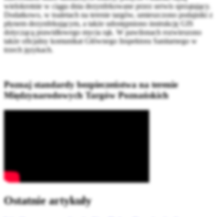
wielokrotnie w ciągu dnia dezynfekowane przez serwis sprzątający.
Dodatkowo, w toaletach na terenie targów, umieszczono podajniki z
płynem dezynfekującym, a także udostępniono instrukcję GIS
dotyczącą prawidłowego mycia rąk. W pawilonach rozwieszono
także oficjalny komunikat Głównego Inspektora Sanitarnego w
trzech językach.
Poznaj standardy bezpieczeństwa na terenie
Międzynarodowych Targów Poznańskich
Ostatnie artykuły