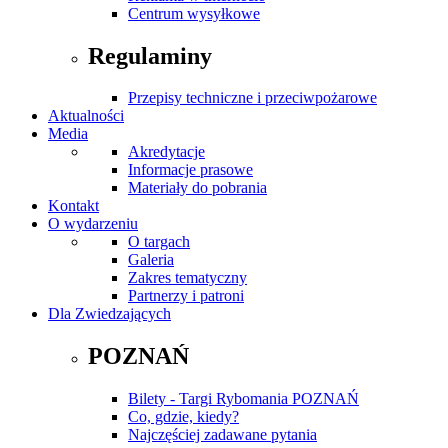
Centrum wysyłkowe
Regulaminy
Przepisy techniczne i przeciwpożarowe
Aktualności
Media
Akredytacje
Informacje prasowe
Materiały do pobrania
Kontakt
O wydarzeniu
O targach
Galeria
Zakres tematyczny
Partnerzy i patroni
Dla Zwiedzających
POZNAŃ
Bilety - Targi Rybomania POZNAŃ
Co, gdzie, kiedy?
Najczęściej zadawane pytania