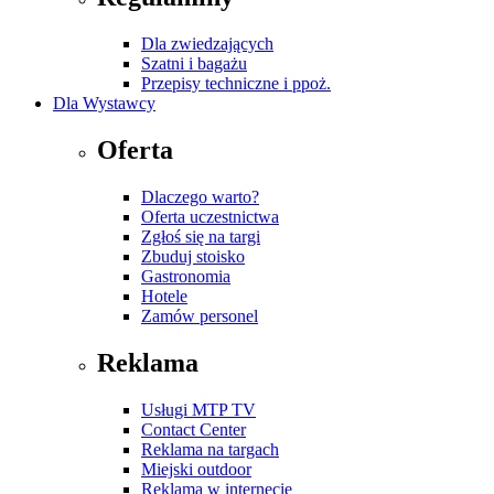
Dla zwiedzających
Szatni i bagażu
Przepisy techniczne i ppoż.
Dla Wystawcy
Oferta
Dlaczego warto?
Oferta uczestnictwa
Zgłoś się na targi
Zbuduj stoisko
Gastronomia
Hotele
Zamów personel
Reklama
Usługi MTP TV
Contact Center
Reklama na targach
Miejski outdoor
Reklama w internecie