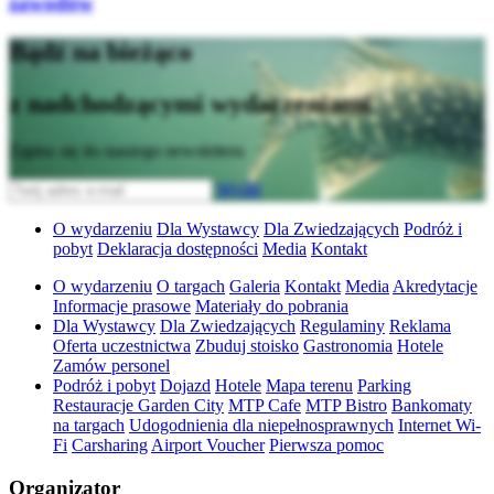
zawodów
Bądź na bieżąco
z nadchodzącymi wydarzeniami
Zapisz się do naszego newslettera
Wyślij
O wydarzeniu
Dla Wystawcy
Dla Zwiedzających
Podróż i
pobyt
Deklaracja dostępności
Media
Kontakt
O wydarzeniu
O targach
Galeria
Kontakt
Media
Akredytacje
Informacje prasowe
Materiały do pobrania
Dla Wystawcy
Dla Zwiedzających
Regulaminy
Reklama
Oferta uczestnictwa
Zbuduj stoisko
Gastronomia
Hotele
Zamów personel
Podróż i pobyt
Dojazd
Hotele
Mapa terenu
Parking
Restauracje Garden City
MTP Cafe
MTP Bistro
Bankomaty
na targach
Udogodnienia dla niepełnosprawnych
Internet Wi-
Fi
Carsharing
Airport Voucher
Pierwsza pomoc
Organizator