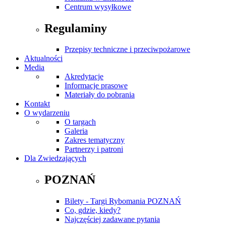
Centrum wysyłkowe
Regulaminy
Przepisy techniczne i przeciwpożarowe
Aktualności
Media
Akredytacje
Informacje prasowe
Materiały do pobrania
Kontakt
O wydarzeniu
O targach
Galeria
Zakres tematyczny
Partnerzy i patroni
Dla Zwiedzających
POZNAŃ
Bilety - Targi Rybomania POZNAŃ
Co, gdzie, kiedy?
Najczęściej zadawane pytania