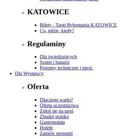
KATOWICE
Bilety - Targi Rybomania KATOWICE
Co, gdzie, kiedy?
Regulaminy
Dla zwiedzających
Szatni i bagażu
Przepisy techniczne i ppoż.
Dla Wystawcy
Oferta
Dlaczego warto?
Oferta uczestnictwa
Zgłoś się na targi
Zbuduj stoisko
Gastronomia
Hotele
Zamów personel