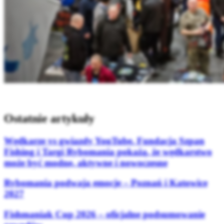
Ostatnie artykuły
Wędkarze vs gwiazdy YouTube. Fundacja Szpan
Fishing i Targi Rybomania pokażą, że wędkarstwo
może być modne, aktywne i nowoczesne
Rybomania podwaja emocje – Poznań i Katowice
2027
Fishmaniak Cup 2026 – oficjalne podsumowanie