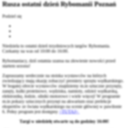
Rusza ostatni dzień Rybomanii Poznań
Podziel się
Niedziela to ostatni dzień trzydniowych targów Rybomania.
Czekamy na was od 10:00 do 16:00.
Rybomaniacy, dziś ostatnia szansa na złowienie nowości przed
startem sezonu!
Zapraszamy serdecznie na stoiska wystawców na których
zwiedzający mają okazję zobaczyć premiery sprzętu wędkarskiego.
W bogatej ofercie wystawców znajdziemy m.in sztuczne przynęty,
zanęty, kulki proteinowe, wędziska, namioty, odzież wędkarską,
elektronikę, łodzie, silniki motorowe i wiele więcej! W programie
m.in pokazy sztucznych przynęt na akwarium oraz prelekcje
ekspertów ze świata wędkarskiego na scenie głównej w pawilonie
6. Pełny program jest dostępny
>TUTAJ<
Targi w niedzielę otwarte są do godziny 16:00!