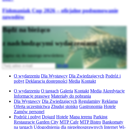
Fishmaniak Cup 2026 – oficjalne podsumowanie
zawodów
Bądź na bieżąco
z nadchodzącymi wydarzeniami
Zapisz się do naszego newslettera
Wyślij
O wydarzeniu
Dla Wystawcy
Dla Zwiedzających
Podróż i
pobyt
Deklaracja dostępności
Media
Kontakt
O wydarzeniu
O targach
Galeria
Kontakt
Media
Akredytacje
Informacje prasowe
Materiały do pobrania
Dla Wystawcy
Dla Zwiedzających
Regulaminy
Reklama
Oferta uczestnictwa
Zbuduj stoisko
Gastronomia
Hotele
Zamów personel
Podróż i pobyt
Dojazd
Hotele
Mapa terenu
Parking
Restauracje Garden City
MTP Cafe
MTP Bistro
Bankomaty
na targach
Udogodnienia dla niepełnosprawnych
Internet Wi-