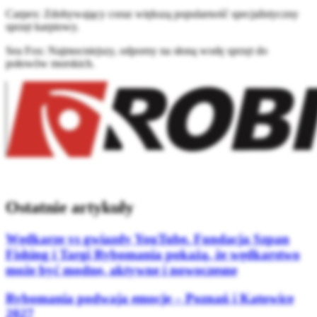
Carpex: Zdobywający coraz większą popularność specjalistyczny
sprzęt karpiowy.
Sea Fox: Najmocniejszy, odporny na słoną wodę sprzęt do
połowów morskich.
Ostatnie artykuły
Wędkarze vs gwiazdy YouTube. Fundacja Szpan
Fishing i Targi Rybomania pokażą, że wędkarstwo
może być modne, aktywne i nowoczesne
Rybomania podwaja emocje – Poznań i Katowice
2027