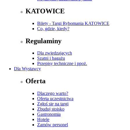
KATOWICE
Bilety - Targi Rybomania KATOWICE
Co, gdzie, kiedy?
Regulaminy
Dla zwiedzających
Szatni i bagażu
Przepisy techniczne i ppoż.
Dla Wystawcy
Oferta
Dlaczego warto?
Oferta uczestnictwa
Zgłoś się na targi
Zbuduj stoisko
Gastronomia
Hotele
Zamów personel