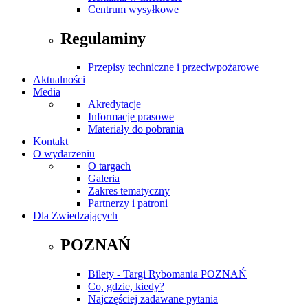
Centrum wysyłkowe
Regulaminy
Przepisy techniczne i przeciwpożarowe
Aktualności
Media
Akredytacje
Informacje prasowe
Materiały do pobrania
Kontakt
O wydarzeniu
O targach
Galeria
Zakres tematyczny
Partnerzy i patroni
Dla Zwiedzających
POZNAŃ
Bilety - Targi Rybomania POZNAŃ
Co, gdzie, kiedy?
Najczęściej zadawane pytania