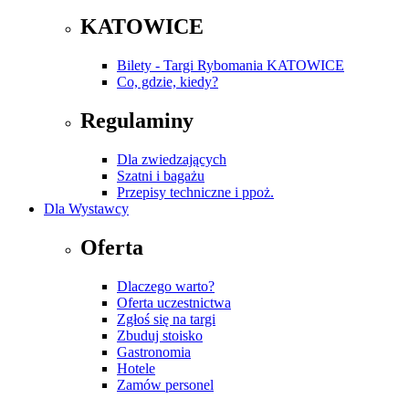
KATOWICE
Bilety - Targi Rybomania KATOWICE
Co, gdzie, kiedy?
Regulaminy
Dla zwiedzających
Szatni i bagażu
Przepisy techniczne i ppoż.
Dla Wystawcy
Oferta
Dlaczego warto?
Oferta uczestnictwa
Zgłoś się na targi
Zbuduj stoisko
Gastronomia
Hotele
Zamów personel