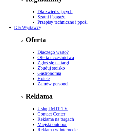
Dla zwiedzających
Szatni i bagażu
Przepisy techniczne i ppoż.
Dla Wystawcy
Oferta
Dlaczego warto?
Oferta uczestnictwa
Zgłoś się na targi
Zbuduj stoisko
Gastronomia
Hotele
Zamów personel
Reklama
Usługi MTP TV
Contact Center
Reklama na targach
Miejski outdoor
Reklama w internecie