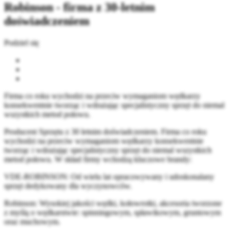
Robinson - firma z 30-letnim
doświadczeniem
Podziel się
Firma co roku wychodzi na przeciw wymaganiom wędkarzy
konsekwentnie tworząc i wdrażając specjalistyczny sprzęt do niemal
wszystkich metod połowu.
Producent Sprzętu z 30 letnim doświadczeniem. Firma co roku
wychodzi na przeciw wymaganiom wędkarzy konsekwentnie
tworząc i wdrażając specjalistyczny sprzęt do niemal wszystkich
metod połowu. W skład firmy wchodzą kluczowe brandy:
VDE-ROBINSON: Od wielu lat opracowywany i udoskonalany
sprzęt dedykowany dla wyczynowców.
Robinson: Wysokiej jakości wędki, kołowrotki, akcesoria tworzone
z myślą o wędkarstwie: spinningowym, spławikowym, gruntowym
oraz muchowym.