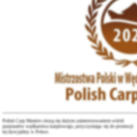
Polish Carp Masters cieszą się dużym zainteresowaniem wśród
pasjonatów wędkarstwa karpiowego, przyczyniając się do promocji
tej dyscypliny w Polsce.