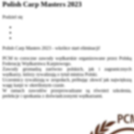
Polish Carp Masters 2023
Podziel się
Polish Carp Masters 2023 - wkrótce start eliminacji!
PCM to coroczne zawody wędkarskie organizowane przez Polską
Federację Wędkarstwa Karpiowego.
Zawody gromadzą zarówno polskich, jak i zagranicznych
wędkarzy, którzy rywalizują o tytuł mistrza Polski.
Uczestnicy rywalizują w zespołach, próbując złowić jak największą
wagę karpi w określonym czasie.
W ramach zawodów przeprowadzane są również szkolenia,
prelekcje i spotkania z doświadczonymi wędkarzami.