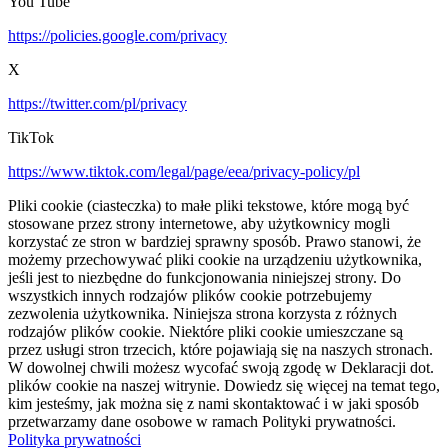
You Tube
https://policies.google.com/privacy
X
https://twitter.com/pl/privacy
TikTok
https://www.tiktok.com/legal/page/eea/privacy-policy/pl
Pliki cookie (ciasteczka) to małe pliki tekstowe, które mogą być
stosowane przez strony internetowe, aby użytkownicy mogli
korzystać ze stron w bardziej sprawny sposób. Prawo stanowi, że
możemy przechowywać pliki cookie na urządzeniu użytkownika,
jeśli jest to niezbędne do funkcjonowania niniejszej strony. Do
wszystkich innych rodzajów plików cookie potrzebujemy
zezwolenia użytkownika. Niniejsza strona korzysta z różnych
rodzajów plików cookie. Niektóre pliki cookie umieszczane są
przez usługi stron trzecich, które pojawiają się na naszych stronach.
W dowolnej chwili możesz wycofać swoją zgodę w Deklaracji dot.
plików cookie na naszej witrynie. Dowiedz się więcej na temat tego,
kim jesteśmy, jak można się z nami skontaktować i w jaki sposób
przetwarzamy dane osobowe w ramach Polityki prywatności.
Polityka prywatności