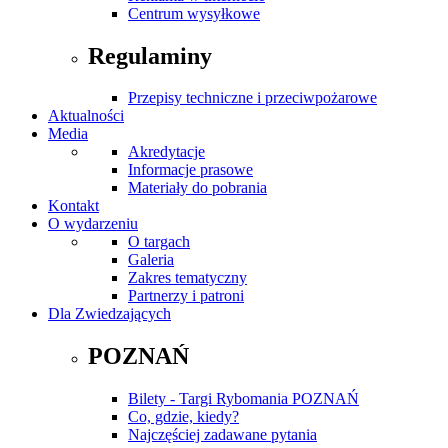
Centrum wysyłkowe
Regulaminy
Przepisy techniczne i przeciwpożarowe
Aktualności
Media
Akredytacje
Informacje prasowe
Materiały do pobrania
Kontakt
O wydarzeniu
O targach
Galeria
Zakres tematyczny
Partnerzy i patroni
Dla Zwiedzających
POZNAŃ
Bilety - Targi Rybomania POZNAŃ
Co, gdzie, kiedy?
Najczęściej zadawane pytania