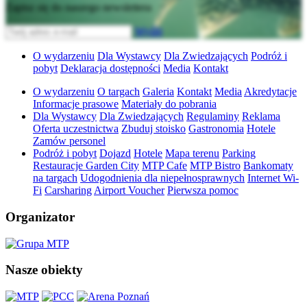
Zapisz się do naszego newslettera
Wyślij
O wydarzeniu
Dla Wystawcy
Dla Zwiedzających
Podróż i
pobyt
Deklaracja dostępności
Media
Kontakt
O wydarzeniu
O targach
Galeria
Kontakt
Media
Akredytacje
Informacje prasowe
Materiały do pobrania
Dla Wystawcy
Dla Zwiedzających
Regulaminy
Reklama
Oferta uczestnictwa
Zbuduj stoisko
Gastronomia
Hotele
Zamów personel
Podróż i pobyt
Dojazd
Hotele
Mapa terenu
Parking
Restauracje Garden City
MTP Cafe
MTP Bistro
Bankomaty
na targach
Udogodnienia dla niepełnosprawnych
Internet Wi-
Fi
Carsharing
Airport Voucher
Pierwsza pomoc
Organizator
Nasze obiekty