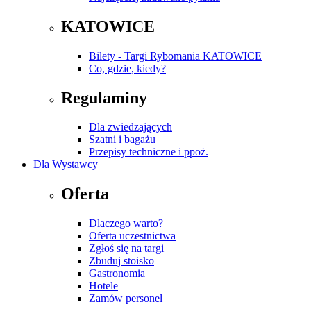
KATOWICE
Bilety - Targi Rybomania KATOWICE
Co, gdzie, kiedy?
Regulaminy
Dla zwiedzających
Szatni i bagażu
Przepisy techniczne i ppoż.
Dla Wystawcy
Oferta
Dlaczego warto?
Oferta uczestnictwa
Zgłoś się na targi
Zbuduj stoisko
Gastronomia
Hotele
Zamów personel