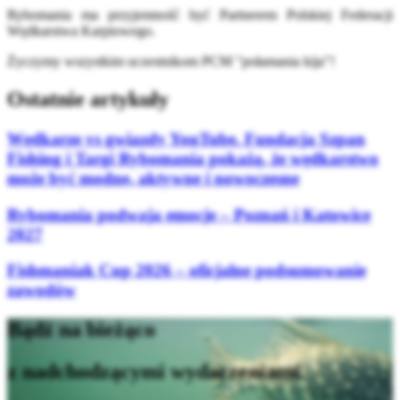
Rybomania ma przyjemność być Partnerem Polskiej Federacji
Wędkarstwa Karpiowego.
Życzymy wszystkim uczestnikom PCM "połamania kija"!
Ostatnie artykuły
Wędkarze vs gwiazdy YouTube. Fundacja Szpan
Fishing i Targi Rybomania pokażą, że wędkarstwo
może być modne, aktywne i nowoczesne
Rybomania podwaja emocje – Poznań i Katowice
2027
Fishmaniak Cup 2026 – oficjalne podsumowanie
zawodów
Bądź na bieżąco
z nadchodzącymi wydarzeniami