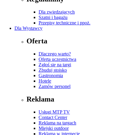
Dla zwiedzających
Szatni i bagażu
Przepisy techniczne i ppoż.
Dla Wystawcy
Oferta
Dlaczego warto?
Oferta uczestnictwa
Zgłoś się na targi
Zbuduj stoisko
Gastronomia
Hotele
Zamów personel
Reklama
Usługi MTP TV
Contact Center
Reklama na targach
Miejski outdoor
Reklama w internecie