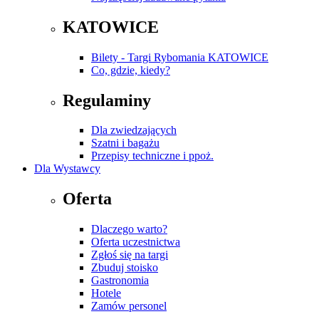
KATOWICE
Bilety - Targi Rybomania KATOWICE
Co, gdzie, kiedy?
Regulaminy
Dla zwiedzających
Szatni i bagażu
Przepisy techniczne i ppoż.
Dla Wystawcy
Oferta
Dlaczego warto?
Oferta uczestnictwa
Zgłoś się na targi
Zbuduj stoisko
Gastronomia
Hotele
Zamów personel