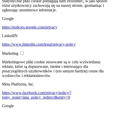
Statystyczne pliki cookie pomagają nam zrozumieć, w jaki sposób
różni użytkownicy zachowują się na naszej stronie, gromadząc i
zgłaszając anonimowe informacje.
Google
https://policies.google.com/privacy
LinkedIN
https://www.linkedin.com/legal/privacy-policy
Marketing
Marketingowe pliki cookie stosowane są w celu wyświetlania
reklam, które są dopasowane, istotne i interesujące dla
poszczególnych użytkowników i tym samym bardziej cenne dla
wydawców i reklamodawców.
Meta Platforms, Inc.
https://www.facebook.com/privacy/policy/?
entry_point=data_policy_redirect&entry=0
Google