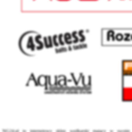
NG24.pl
to internetowy sklep wędkarski mający w swoim