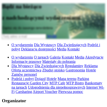
Bądź na bieżąco
z nadchodzącymi wydarzeniami
Zapisz się do naszego newslettera
Wyślij
O wydarzeniu
Dla Wystawcy
Dla Zwiedzających
Podróż i
pobyt
Deklaracja dostępności
Media
Kontakt
O wydarzeniu
O targach
Galeria
Kontakt
Media
Akredytacje
Informacje prasowe
Materiały do pobrania
Dla Wystawcy
Dla Zwiedzających
Regulaminy
Reklama
Oferta uczestnictwa
Zbuduj stoisko
Gastronomia
Hotele
Zamów personel
Podróż i pobyt
Dojazd
Hotele
Mapa terenu
Parking
Restauracje Garden City
MTP Cafe
MTP Bistro
Bankomaty
na targach
Udogodnienia dla niepełnosprawnych
Internet Wi-
Fi
Carsharing
Airport Voucher
Pierwsza pomoc
Organizator