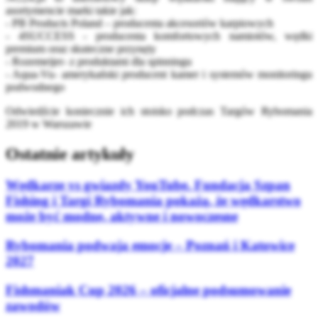
asortymencie marki takie jak:
- PB Products Poland
– producenta akcesoriów karpiowych
- 4SUCCESS - producenta komfortowych namiotów, wędki
premium oraz skuteczne przynęty
- Rozemeijer- z produktami dla spinningu
- Aqua-Vu- amerykański producent kamer i systemów monitoringu
podwodnego
Odwiedźcie koniecznie ich stoisko podczas Targów
Rybomania
2019 w Warszawie
Ostatnie artykuły
Wędkarze vs gwiazdy YouTube. Fundacja Szpan
Fishing i Targi Rybomania pokażą, że wędkarstwo
może być modne, aktywne i nowoczesne
Rybomania podwaja emocje – Poznań i Katowice
2027
Fishmaniak Cup 2026 – oficjalne podsumowanie
zawodów