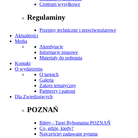
Centrum wysyłkowe
Regulaminy
Przepisy techniczne i przeciwpożarowe
Aktualności
Media
Akredytacje
Informacje prasowe
Materiały do pobrania
Kontakt
O wydarzeniu
O targach
Galeria
Zakres tematyczny
Partnerzy i patroni
Dla Zwiedzających
POZNAŃ
Bilety - Targi Rybomania POZNAŃ
Co, gdzie, kiedy?
Najczęściej zadawane pytania