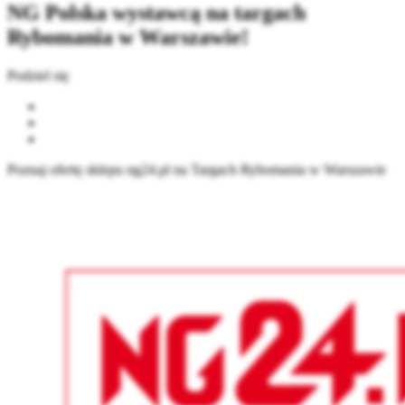
NG Polska wystawcą na targach
Rybomania w Warszawie!
Podziel się
Poznaj ofertę sklepu ng24.pl na Targach Rybomania w Warszawie