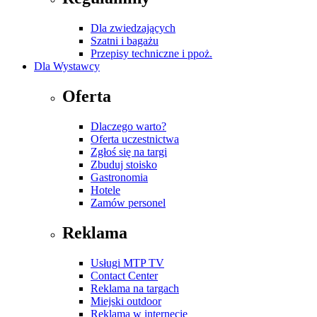
Dla zwiedzających
Szatni i bagażu
Przepisy techniczne i ppoż.
Dla Wystawcy
Oferta
Dlaczego warto?
Oferta uczestnictwa
Zgłoś się na targi
Zbuduj stoisko
Gastronomia
Hotele
Zamów personel
Reklama
Usługi MTP TV
Contact Center
Reklama na targach
Miejski outdoor
Reklama w internecie