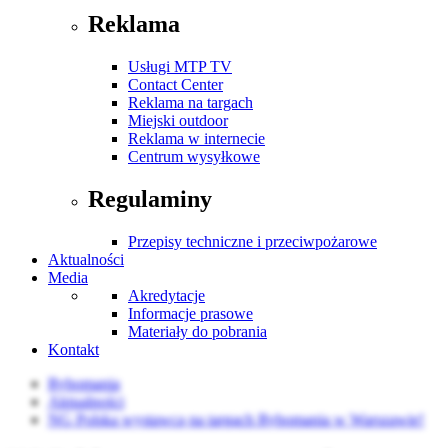
Reklama
Usługi MTP TV
Contact Center
Reklama na targach
Miejski outdoor
Reklama w internecie
Centrum wysyłkowe
Regulaminy
Przepisy techniczne i przeciwpożarowe
Aktualności
Media
Akredytacje
Informacje prasowe
Materiały do pobrania
Kontakt
Rybomania
Aktualności
NG Polska wystawcą na targach Rybomania w Warszawie!