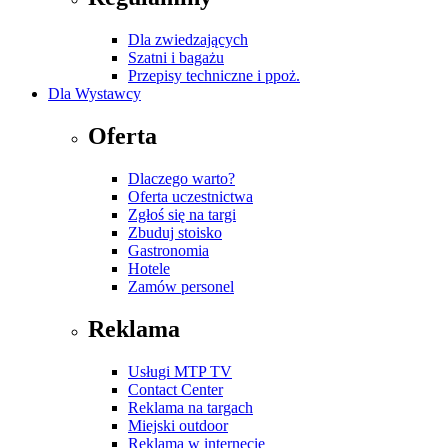
Dla zwiedzających
Szatni i bagażu
Przepisy techniczne i ppoż.
Dla Wystawcy
Oferta
Dlaczego warto?
Oferta uczestnictwa
Zgłoś się na targi
Zbuduj stoisko
Gastronomia
Hotele
Zamów personel
Reklama
Usługi MTP TV
Contact Center
Reklama na targach
Miejski outdoor
Reklama w internecie