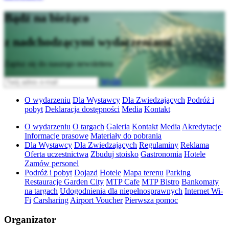
Bądź na bieżąco
z nadchodzącymi wydarzeniami
Zapisz się do naszego newslettera
Wyślij
O wydarzeniu
Dla Wystawcy
Dla Zwiedzających
Podróż i
pobyt
Deklaracja dostępności
Media
Kontakt
O wydarzeniu
O targach
Galeria
Kontakt
Media
Akredytacje
Informacje prasowe
Materiały do pobrania
Dla Wystawcy
Dla Zwiedzających
Regulaminy
Reklama
Oferta uczestnictwa
Zbuduj stoisko
Gastronomia
Hotele
Zamów personel
Podróż i pobyt
Dojazd
Hotele
Mapa terenu
Parking
Restauracje Garden City
MTP Cafe
MTP Bistro
Bankomaty
na targach
Udogodnienia dla niepełnosprawnych
Internet Wi-
Fi
Carsharing
Airport Voucher
Pierwsza pomoc
Organizator