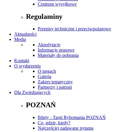
Centrum wysyłkowe
Regulaminy
Przepisy techniczne i przeciwpożarowe
Aktualności
Media
Akredytacje
Informacje prasowe
Materiały do pobrania
Kontakt
O wydarzeniu
O targach
Galeria
Zakres tematyczny
Partnerzy i patroni
Dla Zwiedzających
POZNAŃ
Bilety - Targi Rybomania POZNAŃ
Co, gdzie, kiedy?
Najczęściej zadawane pytania