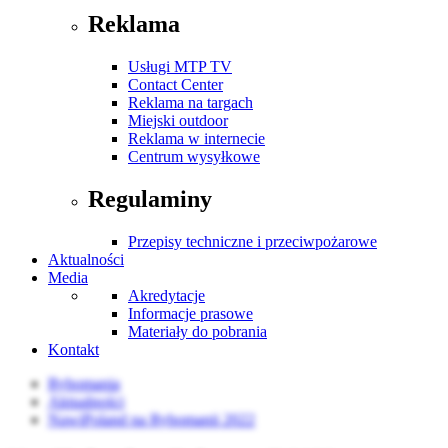
Reklama
Usługi MTP TV
Contact Center
Reklama na targach
Miejski outdoor
Reklama w internecie
Centrum wysyłkowe
Regulaminy
Przepisy techniczne i przeciwpożarowe
Aktualności
Media
Akredytacje
Informacje prasowe
Materiały do pobrania
Kontakt
Rybomania
Aktualności
NawiPoland na Rybomanii 2022