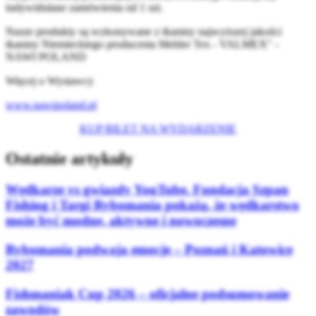
indywidulane zamówienia od 1 szt.
Nasze produkty są wykonywane z tkaniny najwyższej jakości
tkaniny Niemieckiego producenta Mehler Tex - VALMEX" -
NAWI POLAND
Więcej o Wystawcy
www.nawipoland.pl
KUP BILET NA WYDARZENIE
Ostatnie artykuły
Wędkarze vs gwiazdy YouTube. Fundacja Szpan
Fishing i Targi Rybomania pokażą, że wędkarstwo
może być modne, aktywne i nowoczesne
Rybomania podwaja emocje – Poznań i Katowice
2027
Fishmaniak Cup 2026 – oficjalne podsumowanie
zawodów