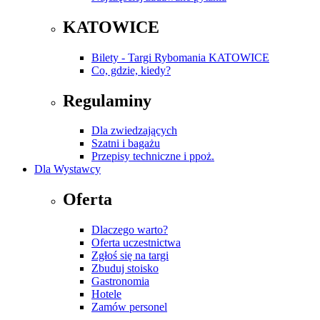
KATOWICE
Bilety - Targi Rybomania KATOWICE
Co, gdzie, kiedy?
Regulaminy
Dla zwiedzających
Szatni i bagażu
Przepisy techniczne i ppoż.
Dla Wystawcy
Oferta
Dlaczego warto?
Oferta uczestnictwa
Zgłoś się na targi
Zbuduj stoisko
Gastronomia
Hotele
Zamów personel