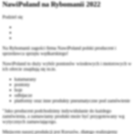
NawiPoland na Rybomanii 2022
Podziel się
Na Rybomanii zagości firma NawiPoland polski producent i
sprzedawca sprzętu wędkarskiego!
NawiPoland to duży wybór pontonów wiosłowych i motorowych w
ich ofercie znajdują się m.in.
katamarany
pontony
boje
odbijacze
platformy oraz inne produkty pneumatyczne pod zamówienie
"Jako producent podchodzimy indywidulanie do każdego
zamówienia, a zamawiamy produkt może być przygotowany wg
wytycznych zamawiającego.
Miejscem naszej produkcji jest Rzeszów, dlatego realizujemy