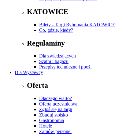
KATOWICE
Bilety - Targi Rybomania KATOWICE
Co, gdzie, kiedy?
Regulaminy
Dla zwiedzających
Szatni i bagażu
Przepisy techniczne i ppoż.
Dla Wystawcy
Oferta
Dlaczego warto?
Oferta uczestnictwa
Zgłoś się na targi
Zbuduj stoisko
Gastronomia
Hotele
Zamów personel