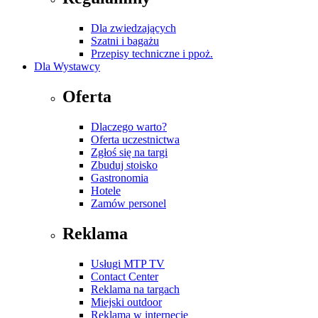
Dla zwiedzających
Szatni i bagażu
Przepisy techniczne i ppoż.
Dla Wystawcy
Oferta
Dlaczego warto?
Oferta uczestnictwa
Zgłoś się na targi
Zbuduj stoisko
Gastronomia
Hotele
Zamów personel
Reklama
Usługi MTP TV
Contact Center
Reklama na targach
Miejski outdoor
Reklama w internecie