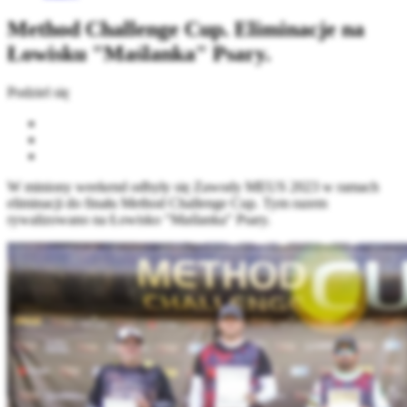
Method Challenge Cup. Eliminacje na
Łowisku "Maślanka" Psary.
Podziel się
W miniony weekend odbyły się Zawody MEUS 2023 w ramach
eliminacji do finału Method Challenge Cup. Tym razem
rywalizowano na Łowisko "Maślanka" Psary.