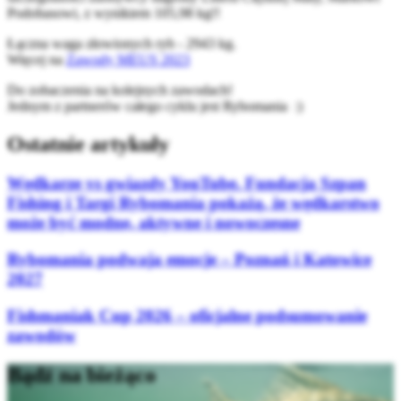
Podobasowi, z wynikiem 105,98 kg!!
Łączna waga złowionych ryb - 2943 kg.
Więcej na
Zawody MEUS 2023
Do zobaczenia na kolejnych zawodach!
Jednym z partnerów całego cyklu jest Rybomania :)
Ostatnie artykuły
Wędkarze vs gwiazdy YouTube. Fundacja Szpan
Fishing i Targi Rybomania pokażą, że wędkarstwo
może być modne, aktywne i nowoczesne
Rybomania podwaja emocje – Poznań i Katowice
2027
Fishmaniak Cup 2026 – oficjalne podsumowanie
zawodów
Bądź na bieżąco