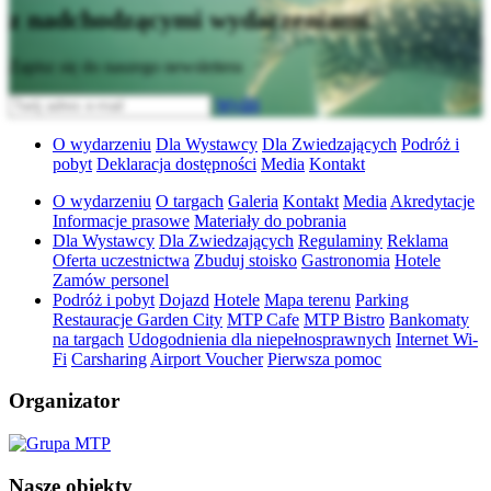
z nadchodzącymi wydarzeniami
Zapisz się do naszego newslettera
Wyślij
O wydarzeniu
Dla Wystawcy
Dla Zwiedzających
Podróż i
pobyt
Deklaracja dostępności
Media
Kontakt
O wydarzeniu
O targach
Galeria
Kontakt
Media
Akredytacje
Informacje prasowe
Materiały do pobrania
Dla Wystawcy
Dla Zwiedzających
Regulaminy
Reklama
Oferta uczestnictwa
Zbuduj stoisko
Gastronomia
Hotele
Zamów personel
Podróż i pobyt
Dojazd
Hotele
Mapa terenu
Parking
Restauracje Garden City
MTP Cafe
MTP Bistro
Bankomaty
na targach
Udogodnienia dla niepełnosprawnych
Internet Wi-
Fi
Carsharing
Airport Voucher
Pierwsza pomoc
Organizator
Nasze obiekty