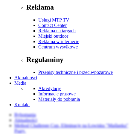
Reklama
Usługi MTP TV
Contact Center
Reklama na targach
Miejski outdoor
Reklama w internecie
Centrum wysyłkowe
Regulaminy
Przepisy techniczne i przeciwpożarowe
Aktualności
Media
Akredytacje
Informacje prasowe
Materiały do pobrania
Kontakt
Rybomania
Aktualności
Method Challenge Cup. Eliminacje na Łowisku "Maślanka"
Psary.