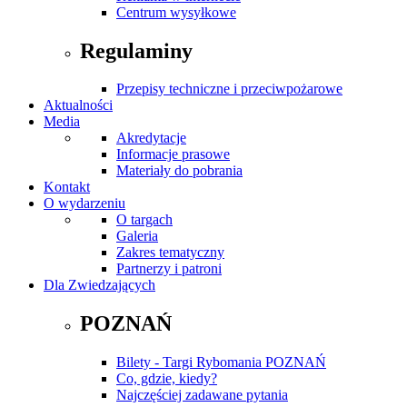
Centrum wysyłkowe
Regulaminy
Przepisy techniczne i przeciwpożarowe
Aktualności
Media
Akredytacje
Informacje prasowe
Materiały do pobrania
Kontakt
O wydarzeniu
O targach
Galeria
Zakres tematyczny
Partnerzy i patroni
Dla Zwiedzających
POZNAŃ
Bilety - Targi Rybomania POZNAŃ
Co, gdzie, kiedy?
Najczęściej zadawane pytania