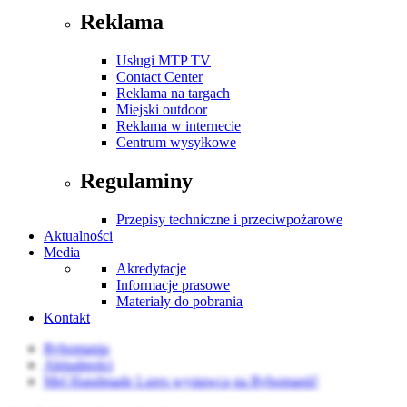
Reklama
Usługi MTP TV
Contact Center
Reklama na targach
Miejski outdoor
Reklama w internecie
Centrum wysyłkowe
Regulaminy
Przepisy techniczne i przeciwpożarowe
Aktualności
Media
Akredytacje
Informacje prasowe
Materiały do pobrania
Kontakt
Rybomania
Aktualności
Mel Handmade Lures wystawcą na Rybomanii!