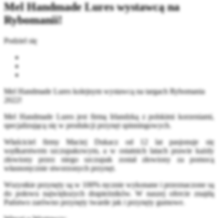
Mel Handmade Lures wystawcą na
Rybomanii!
Podziel się
Mel Handmade Lures kolejnym wystawcą na targach Rybomania
2022!
Mel Handmade Lures jest firmą Irlandzką z polskimi korzeniami,
specjalizującą się w produkcji przynęt spinningowych.
Właściciel firmy Maciej Dukacz od 12 lat pasjonuje się
wędkarstwem szczupakowym, a w ostatnich latach prawie każdy
złowiony przez niego szczupak został złowiony za pomocą
własnoręcznie stworzonych przynęt.
Wszystkie przynęty są w 100% ręcznie wykonane i przeznaczone są
do połowu największych drapieżników. W naszej ofercie znajdą
Państwo zarówno przynęty twarde jak i przynęty gumowe.