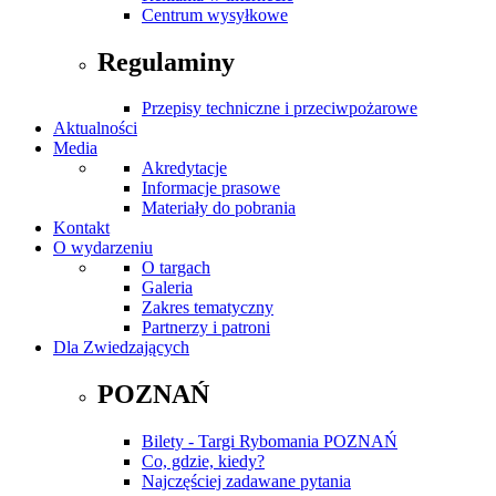
Centrum wysyłkowe
Regulaminy
Przepisy techniczne i przeciwpożarowe
Aktualności
Media
Akredytacje
Informacje prasowe
Materiały do pobrania
Kontakt
O wydarzeniu
O targach
Galeria
Zakres tematyczny
Partnerzy i patroni
Dla Zwiedzających
POZNAŃ
Bilety - Targi Rybomania POZNAŃ
Co, gdzie, kiedy?
Najczęściej zadawane pytania