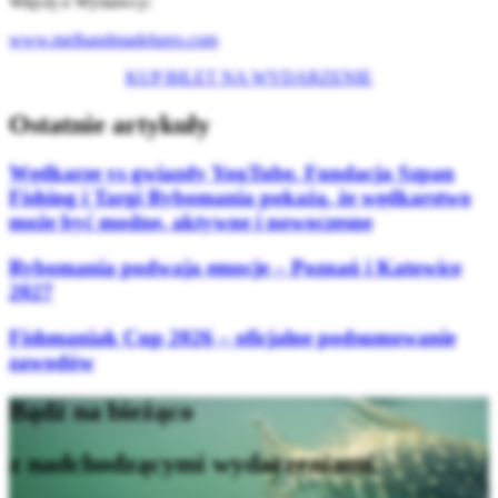
Więcej o Wystawcy:
www.melhandmadelures.com
KUP BILET NA WYDARZENIE
Ostatnie artykuły
Wędkarze vs gwiazdy YouTube. Fundacja Szpan
Fishing i Targi Rybomania pokażą, że wędkarstwo
może być modne, aktywne i nowoczesne
Rybomania podwaja emocje – Poznań i Katowice
2027
Fishmaniak Cup 2026 – oficjalne podsumowanie
zawodów
Bądź na bieżąco
z nadchodzącymi wydarzeniami