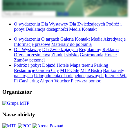
Zapisz się do naszego newslettera
Wyślij
O wydarzeniu
Dla Wystawcy
Dla Zwiedzających
Podróż i
pobyt
Deklaracja dostępności
Media
Kontakt
O wydarzeniu
O targach
Galeria
Kontakt
Media
Akredytacje
Informacje prasowe
Materiały do pobrania
Dla Wystawcy
Dla Zwiedzających
Regulaminy
Reklama
Oferta uczestnictwa
Zbuduj stoisko
Gastronomia
Hotele
Zamów personel
Podróż i pobyt
Dojazd
Hotele
Mapa terenu
Parking
Restauracje Garden City
MTP Cafe
MTP Bistro
Bankomaty
na targach
Udogodnienia dla niepełnosprawnych
Internet Wi-
Fi
Carsharing
Airport Voucher
Pierwsza pomoc
Organizator
Nasze obiekty