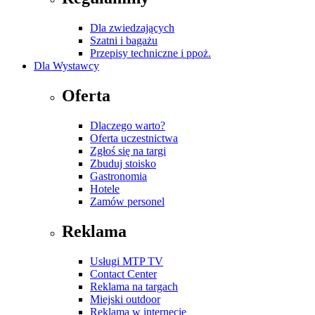
Dla zwiedzających
Szatni i bagażu
Przepisy techniczne i ppoż.
Dla Wystawcy
Oferta
Dlaczego warto?
Oferta uczestnictwa
Zgłoś się na targi
Zbuduj stoisko
Gastronomia
Hotele
Zamów personel
Reklama
Usługi MTP TV
Contact Center
Reklama na targach
Miejski outdoor
Reklama w internecie