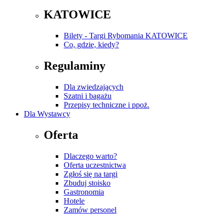
KATOWICE
Bilety - Targi Rybomania KATOWICE
Co, gdzie, kiedy?
Regulaminy
Dla zwiedzających
Szatni i bagażu
Przepisy techniczne i ppoż.
Dla Wystawcy
Oferta
Dlaczego warto?
Oferta uczestnictwa
Zgłoś się na targi
Zbuduj stoisko
Gastronomia
Hotele
Zamów personel