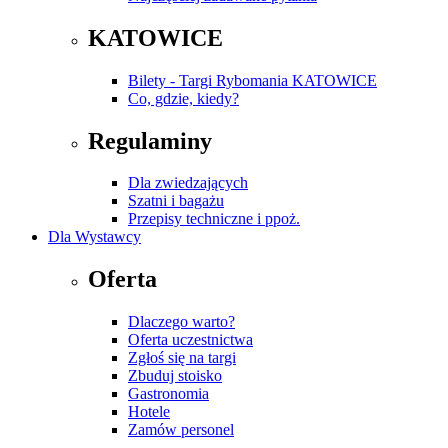
KATOWICE
Bilety - Targi Rybomania KATOWICE
Co, gdzie, kiedy?
Regulaminy
Dla zwiedzających
Szatni i bagażu
Przepisy techniczne i ppoż.
Dla Wystawcy
Oferta
Dlaczego warto?
Oferta uczestnictwa
Zgłoś się na targi
Zbuduj stoisko
Gastronomia
Hotele
Zamów personel