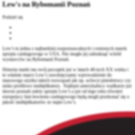
Lew's na Rybomanii Poznań
Podziel się
Lew’s to jedna z najbardziej rozpoznawalnych i cenionych marek
sprzętu castingowego w USA. Nie mogło jej zabraknąć wśród
wystawców na Rybomanii Poznań.
Historia marki ma swój początek już w latach 40-tych XX wieku i
to właśnie marce Lew’s zawdzięczamy wprowadzenie do
masowego użytku takich rozwiązań jak np. uchwyt pistoletowy czy
nisko profilowe multiplikatory. Najlepsi amerykańscy wędkarze już
dawno poznali zalety sprzętu Lew’s a już od tego roku również
europejscy fani łowienia castingowego będą mogli przekonać się o
jakość multiplikatorów ze stajni Lew’s.