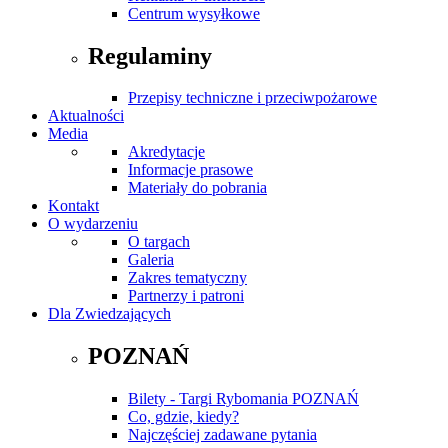
Centrum wysyłkowe
Regulaminy
Przepisy techniczne i przeciwpożarowe
Aktualności
Media
Akredytacje
Informacje prasowe
Materiały do pobrania
Kontakt
O wydarzeniu
O targach
Galeria
Zakres tematyczny
Partnerzy i patroni
Dla Zwiedzających
POZNAŃ
Bilety - Targi Rybomania POZNAŃ
Co, gdzie, kiedy?
Najczęściej zadawane pytania