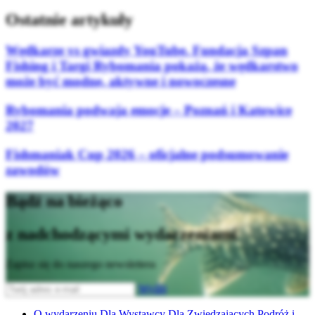
Ostatnie artykuły
Wędkarze vs gwiazdy YouTube. Fundacja Szpan
Fishing i Targi Rybomania pokażą, że wędkarstwo
może być modne, aktywne i nowoczesne
Rybomania podwaja emocje – Poznań i Katowice
2027
Fishmaniak Cup 2026 – oficjalne podsumowanie
zawodów
Bądź na bieżąco
z nadchodzącymi wydarzeniami
Zapisz się do naszego newslettera
Wyślij
O wydarzeniu
Dla Wystawcy
Dla Zwiedzających
Podróż i