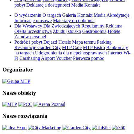
pobyt
Deklaracja dostępności
Media
Kontakt
O wydarzeniu
O targach
Galeria
Kontakt
Media
Akredytacje
Informacje prasowe
Materiały do pobrania
Dla Wystawcy
Dla Zwiedzających
Regulaminy
Reklama
Oferta uczestnictwa
Zbuduj stoisko
Gastronomia
Hotele
Zamów personel
Podróż i pobyt
Dojazd
Hotele
Mapa terenu
Parking
Restauracje Garden City
MTP Cafe
MTP Bistro
Bankomaty
na targach
Udogodnienia dla niepełnosprawnych
Internet Wi-
Fi
Carsharing
Airport Voucher
Pierwsza pomoc
Organizator
Nasze obiekty
Nasze rozwiązania