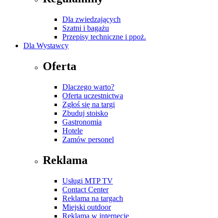
Dla zwiedzających
Szatni i bagażu
Przepisy techniczne i ppoż.
Dla Wystawcy
Oferta
Dlaczego warto?
Oferta uczestnictwa
Zgłoś się na targi
Zbuduj stoisko
Gastronomia
Hotele
Zamów personel
Reklama
Usługi MTP TV
Contact Center
Reklama na targach
Miejski outdoor
Reklama w internecie