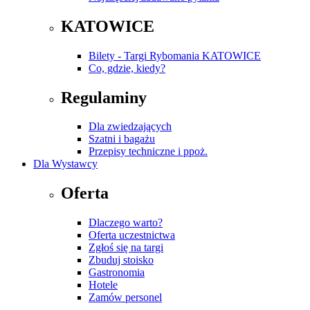
KATOWICE
Bilety - Targi Rybomania KATOWICE
Co, gdzie, kiedy?
Regulaminy
Dla zwiedzających
Szatni i bagażu
Przepisy techniczne i ppoż.
Dla Wystawcy
Oferta
Dlaczego warto?
Oferta uczestnictwa
Zgłoś się na targi
Zbuduj stoisko
Gastronomia
Hotele
Zamów personel