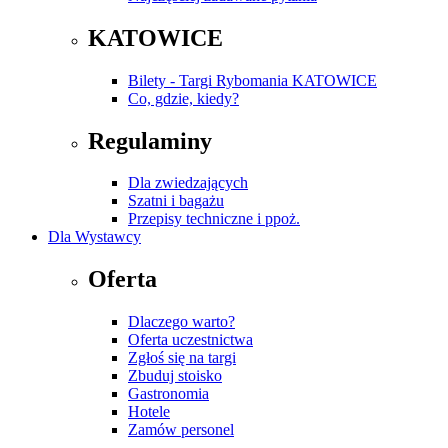
KATOWICE
Bilety - Targi Rybomania KATOWICE
Co, gdzie, kiedy?
Regulaminy
Dla zwiedzających
Szatni i bagażu
Przepisy techniczne i ppoż.
Dla Wystawcy
Oferta
Dlaczego warto?
Oferta uczestnictwa
Zgłoś się na targi
Zbuduj stoisko
Gastronomia
Hotele
Zamów personel