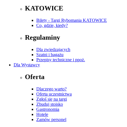
KATOWICE
Bilety - Targi Rybomania KATOWICE
Co, gdzie, kiedy?
Regulaminy
Dla zwiedzających
Szatni i bagażu
Przepisy techniczne i ppoż.
Dla Wystawcy
Oferta
Dlaczego warto?
Oferta uczestnictwa
Zgłoś się na targi
Zbuduj stoisko
Gastronomia
Hotele
Zamów personel