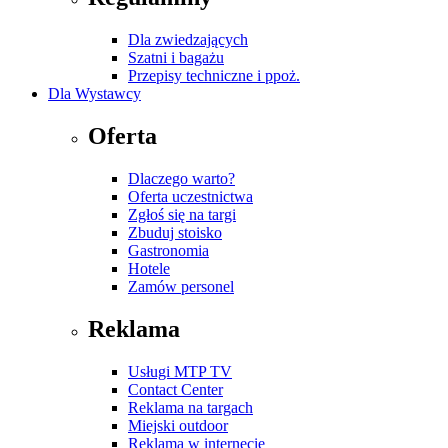
Dla zwiedzających
Szatni i bagażu
Przepisy techniczne i ppoż.
Dla Wystawcy
Oferta
Dlaczego warto?
Oferta uczestnictwa
Zgłoś się na targi
Zbuduj stoisko
Gastronomia
Hotele
Zamów personel
Reklama
Usługi MTP TV
Contact Center
Reklama na targach
Miejski outdoor
Reklama w internecie