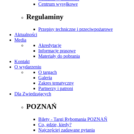
Centrum wysyłkowe
Regulaminy
Przepisy techniczne i przeciwpożarowe
Aktualności
Media
Akredytacje
Informacje prasowe
Materiały do pobrania
Kontakt
O wydarzeniu
O targach
Galeria
Zakres tematyczny
Partnerzy i patroni
Dla Zwiedzających
POZNAŃ
Bilety - Targi Rybomania POZNAŃ
Co, gdzie, kiedy?
Najczęściej zadawane pytania