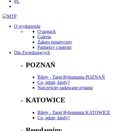
PL
O wydarzeniu
O targach
Galeria
Zakres tematyczny
Partnerzy i patroni
Dla Zwiedzających
POZNAŃ
Bilety - Targi Rybomania POZNAŃ
Co, gdzie, kiedy?
Najczęściej zadawane pytania
KATOWICE
Bilety - Targi Rybomania KATOWICE
Co, gdzie, kiedy?
Regulaminy