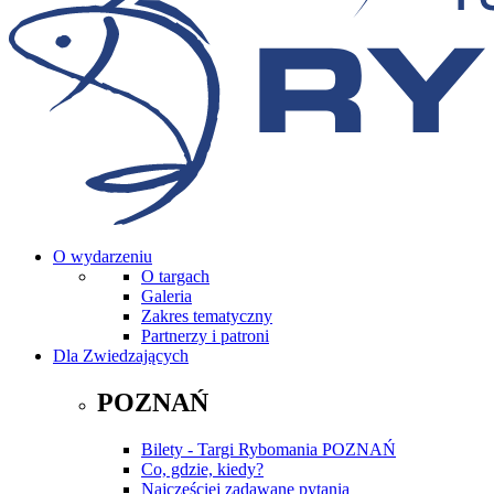
O wydarzeniu
O targach
Galeria
Zakres tematyczny
Partnerzy i patroni
Dla Zwiedzających
POZNAŃ
Bilety - Targi Rybomania POZNAŃ
Co, gdzie, kiedy?
Najczęściej zadawane pytania