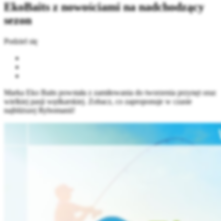
EkoBaits z nowościami na nadchodzący
sezon
Podziel się
Marka Eko Baits powstała z zamiłowania do tworzenia przynęt oraz
wielkiej pasji wędkarskiej. Zobacz, co zaproponuje w czasie
najbliższej Rybomanii!