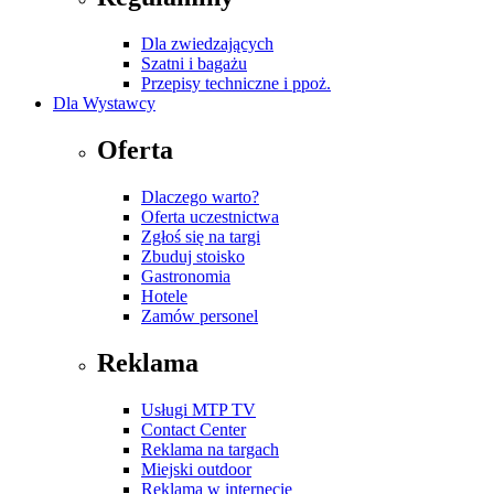
Dla zwiedzających
Szatni i bagażu
Przepisy techniczne i ppoż.
Dla Wystawcy
Oferta
Dlaczego warto?
Oferta uczestnictwa
Zgłoś się na targi
Zbuduj stoisko
Gastronomia
Hotele
Zamów personel
Reklama
Usługi MTP TV
Contact Center
Reklama na targach
Miejski outdoor
Reklama w internecie