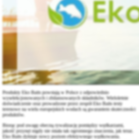
Produkty Eko Baits powstają w Polsce z odpowiednio
wyselekcjonowanych i zbilansowanych składników. Wieloletnie
doświadczenie oraz prowadzone przez zespół Eko Baits testy
terenowe na wielu europejskich wodach są gwarantem skuteczności
produktów.
Biorąc pod uwagę obecną rywalizację pomiędzy wędkarzami,
jakość przynęt nigdy nie miała tak ogromnego znaczenia, jak teraz.
Eko Baits dyktuje nowy poziom efektywnego wędkowania.