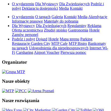
O wydarzeniu
Dla Wystawcy
Dla Zwiedzających
Podróż i
pobyt
Deklaracja dostępności
Media
Kontakt
O wydarzeniu
O targach
Galeria
Kontakt
Media
Akredytacje
Informacje prasowe
Materiały do pobrania
Dla Wystawcy
Dla Zwiedzających
Regulaminy
Reklama
Oferta uczestnictwa
Zbuduj stoisko
Gastronomia
Hotele
Zamów personel
Podróż i pobyt
Dojazd
Hotele
Mapa terenu
Parking
Restauracje Garden City
MTP Cafe
MTP Bistro
Bankomaty
na targach
Udogodnienia dla niepełnosprawnych
Internet Wi-
Fi
Carsharing
Airport Voucher
Pierwsza pomoc
Organizator
Nasze obiekty
Nasze rozwiązania