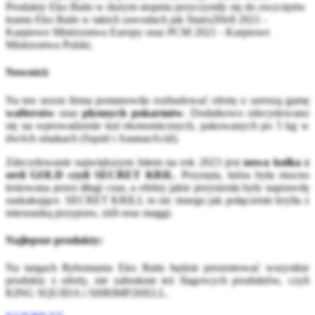
Produkty Eko Baits w dużym stopniu przyczyniły się do zwycięstw
teamu Eko Baits w takich zawodach jak Stairs2Hell 2021 -
Karpiowe Mistrzostwa Europy oraz PCM 2021 - Karpiowe
Mistrzostwa Polski.
Nowości:
Na ten sezon firma postanowiła rozbudować ofertę o szerszą gamę
waftersów
oraz
płynnych pokarmów
. Dodatkowo zdecydowano
się na wprowadzenie kul ekonomicznych, pakowanych po 5 kg w
dwóch smakach (Squid i AnanasAcid).
Zdecydowanie największym hitem na rok 2023 jest
nowa kulka z
serii GOLD czyli SECRET KRIL
. Przynęta, która była mocno
testowana przez długi czas, a efekty jakie przyniosła były naprawdę
zaskakujące. SECRET KRILL to nic innego jak połączenie krylla z
mieszanką przypraw, ziół oraz maggi.
Najlepsze produkty:
Na targach Rybomania Eko Baits będzie prezentować wszystkie
produkty z oferty, nie zabraknie też flagowych produktów, czyli
KING SQUIDA i SHRIMP2HELL.