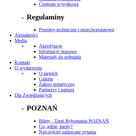
Centrum wysyłkowe
Regulaminy
Przepisy techniczne i przeciwpożarowe
Aktualności
Media
Akredytacje
Informacje prasowe
Materiały do pobrania
Kontakt
O wydarzeniu
O targach
Galeria
Zakres tematyczny
Partnerzy i patroni
Dla Zwiedzających
POZNAŃ
Bilety - Targi Rybomania POZNAŃ
Co, gdzie, kiedy?
Najczęściej zadawane pytania