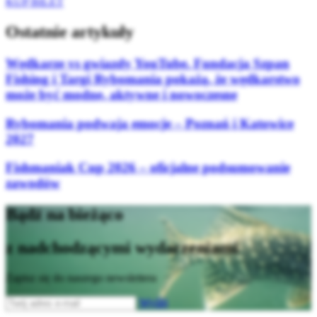
KUP BILET
Ostatnie artykuły
Wędkarze vs gwiazdy YouTube. Fundacja Szpan
Fishing i Targi Rybomania pokażą, że wędkarstwo
może być modne, aktywne i nowoczesne
Rybomania podwaja emocje – Poznań i Katowice
2027
Fishmaniak Cup 2026 – oficjalne podsumowanie
zawodów
Bądź na bieżąco
z nadchodzącymi wydarzeniami
Zapisz się do naszego newslettera
Wyślij