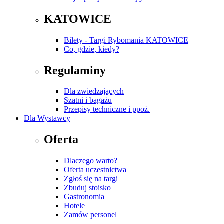
KATOWICE
Bilety - Targi Rybomania KATOWICE
Co, gdzie, kiedy?
Regulaminy
Dla zwiedzających
Szatni i bagażu
Przepisy techniczne i ppoż.
Dla Wystawcy
Oferta
Dlaczego warto?
Oferta uczestnictwa
Zgłoś się na targi
Zbuduj stoisko
Gastronomia
Hotele
Zamów personel