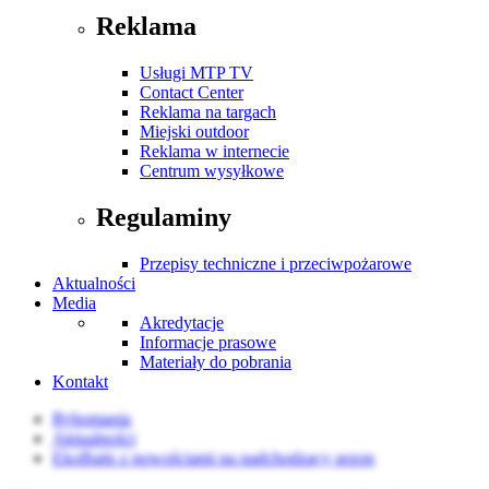
Reklama
Usługi MTP TV
Contact Center
Reklama na targach
Miejski outdoor
Reklama w internecie
Centrum wysyłkowe
Regulaminy
Przepisy techniczne i przeciwpożarowe
Aktualności
Media
Akredytacje
Informacje prasowe
Materiały do pobrania
Kontakt
Rybomania
Aktualności
EkoBaits z nowościami na nadchodzący sezon