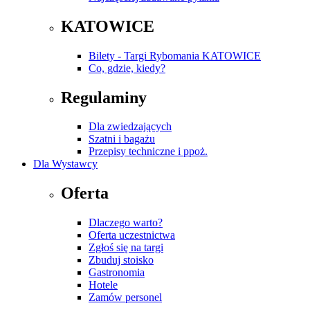
KATOWICE
Bilety - Targi Rybomania KATOWICE
Co, gdzie, kiedy?
Regulaminy
Dla zwiedzających
Szatni i bagażu
Przepisy techniczne i ppoż.
Dla Wystawcy
Oferta
Dlaczego warto?
Oferta uczestnictwa
Zgłoś się na targi
Zbuduj stoisko
Gastronomia
Hotele
Zamów personel