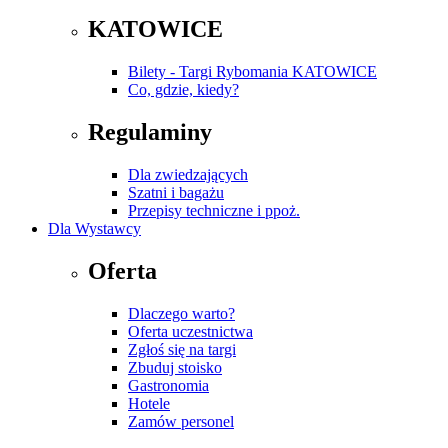
KATOWICE
Bilety - Targi Rybomania KATOWICE
Co, gdzie, kiedy?
Regulaminy
Dla zwiedzających
Szatni i bagażu
Przepisy techniczne i ppoż.
Dla Wystawcy
Oferta
Dlaczego warto?
Oferta uczestnictwa
Zgłoś się na targi
Zbuduj stoisko
Gastronomia
Hotele
Zamów personel