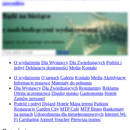
zawodów
Bądź na bieżąco
z nadchodzącymi wydarzeniami
Zapisz się do naszego newslettera
Wyślij
O wydarzeniu
Dla Wystawcy
Dla Zwiedzających
Podróż i
pobyt
Deklaracja dostępności
Media
Kontakt
O wydarzeniu
O targach
Galeria
Kontakt
Media
Akredytacje
Informacje prasowe
Materiały do pobrania
Dla Wystawcy
Dla Zwiedzających
Regulaminy
Reklama
Oferta uczestnictwa
Zbuduj stoisko
Gastronomia
Hotele
Zamów personel
Podróż i pobyt
Dojazd
Hotele
Mapa terenu
Parking
Restauracje Garden City
MTP Cafe
MTP Bistro
Bankomaty
na targach
Udogodnienia dla niepełnosprawnych
Internet Wi-
Fi
Carsharing
Airport Voucher
Pierwsza pomoc