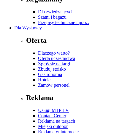
Dla zwiedzających
Szatni i bagażu
Przepisy techniczne i ppoż.
Dla Wystawcy
Oferta
Dlaczego warto?
Oferta uczestnictwa
Zgłoś się na targi
Zbuduj stoisko
Gastronomia
Hotele
Zamów personel
Reklama
Usługi MTP TV
Contact Center
Reklama na targach
Miejski outdoor
Reklama w internecie