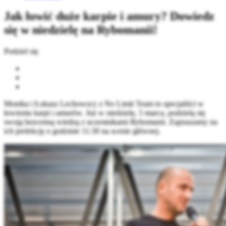
Jak łowić duże karpie i amury? Dowiedz
się w niedzielę na Rybomanii!
Podziel się
Monika i Łukasz Lechowscy z No Limit Team to specjaliści w
łowieniu karpi i amurów. Już w niedzielę, 5 marca, podzielą się
swoją bezcenną wiedzą z uczestnikami Rybomanii. Zapraszamy na
ich prelekcję o godzinie 11:30 na scenie głównej.