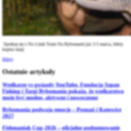
Spotkaj się z No Limit Team Na Rybomanii już 3-5 marca, bilety
kupisz tutaj:
Bilety
Ostatnie artykuły
Wędkarze vs gwiazdy YouTube. Fundacja Szpan
Fishing i Targi Rybomania pokażą, że wędkarstwo
może być modne, aktywne i nowoczesne
Rybomania podwaja emocje – Poznań i Katowice
2027
Fishmaniak Cup 2026 – oficjalne podsumowanie