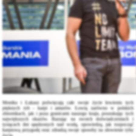
Monika i Łukasz poświęcają całe swoje życie łowieniu tych
pięknych ryb - karpi i amurów. Łowią zarówno w polskich
zbiornikach, jak i poza granicami naszego kraju, poszukując tych
największych okazów. Bazując na swoich doświadczeniach i
tysiącach dni spędzonych nad wodą, opowiedzą, jak rozpocząć
karpiową przygodę oraz zdradzą swoje sposoby na złowienie ryby
życia.