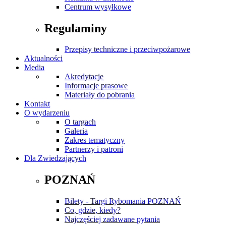
Centrum wysyłkowe
Regulaminy
Przepisy techniczne i przeciwpożarowe
Aktualności
Media
Akredytacje
Informacje prasowe
Materiały do pobrania
Kontakt
O wydarzeniu
O targach
Galeria
Zakres tematyczny
Partnerzy i patroni
Dla Zwiedzających
POZNAŃ
Bilety - Targi Rybomania POZNAŃ
Co, gdzie, kiedy?
Najczęściej zadawane pytania