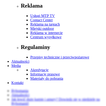
Reklama
Usługi MTP TV
Contact Center
Reklama na targach
Miejski outdoor
Reklama w internecie
Centrum wysyłkowe
Regulaminy
Przepisy techniczne i przeciwpożarowe
Aktualności
Media
Akredytacje
Informacje prasowe
Materiały do pobrania
Kontakt
Rybomania
Aktualności
Jak łowić duże karpie i amury? Dowiedz się w niedzielę na
Rybomanii!