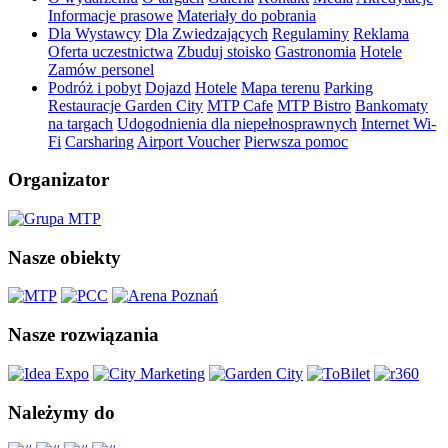
Informacje prasowe
Materiały do pobrania
Dla Wystawcy
Dla Zwiedzających
Regulaminy
Reklama
Oferta uczestnictwa
Zbuduj stoisko
Gastronomia
Hotele
Zamów personel
Podróż i pobyt
Dojazd
Hotele
Mapa terenu
Parking
Restauracje Garden City
MTP Cafe
MTP Bistro
Bankomaty
na targach
Udogodnienia dla niepełnosprawnych
Internet Wi-
Fi
Carsharing
Airport Voucher
Pierwsza pomoc
Organizator
Nasze obiekty
Nasze rozwiązania
Należymy do