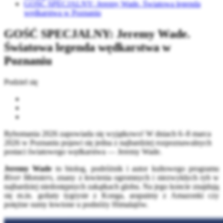
GOŚĆ SPECJALNY: Jeremy Wade. Światowa legenda
wędkarstwa w Poznaniu
GOŚĆ SPECJALNY: Jeremy Wade.
Światowa legenda wędkarstwa w
Poznaniu
Podziel się
Rybomania 2026 zapowiada się wyjątkowo! W dniach 6–8 marca
2026 w Poznaniu pojawi się jedna z najbardziej rozpoznawalnych
postaci światowego wędkarstwa — Jeremy Wade.
Jeremy Wade
to biolog, podróżnik i autor kultowego programu
River Monsters
, znany z łowienia ogromnych i niezwykłych ryb w
najbardziej niedostępnych zakątkach globu. Na jego koncie znajdują
się m.in. goliaty tygrysie z Konga, arapaimy z Amazonki czy
potężne sumy łowione u podnóży Himalajów.