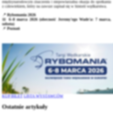
międzynarodowym znaczeniu i niepowtarzalna okazja do spotkania
z człowiekiem, który na zawsze zapisał się w historii wędkarstwa.
📍
Rybomania 2026
📅
6–8 marca 2026 (obecność Jeremy'ego Wade'a: 7 marca,
sobota)
📌
Poznań
KUP BILET
LISTA WYSTAWCÓW
Ostatnie artykuły