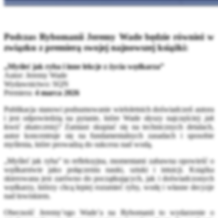
Podczas Rybomanii Jeremy Wade będzie również w
związku z premierą swojej najnowszej książki:
„Myśleć jak ryba i inne lekcje z życia wędkarza”
Autor: Jeremy Wade
Wydawnictwo: SQN
Premiera:
4 marca 2026
Publikacja stanowi podsumowanie wieloletnich doświadczeń autora
i jest odpowiedzią na pytanie, które Wade słyszy najczęściej:
jak
łowić skuteczniej?
Zamiast skupiać się na technicznych detalach,
autor koncentruje się na fundamentalnych zasadach i sposobie
myślenia, które prowadzą do sukcesu nad wodą.
„Myśleć jak ryba” to refleksyjna, momentami zabawna opowieść o
wędkarstwie jako połączeniu nauki, sztuki i intuicji. Książka
skierowana jest zarówno do początkujących, jak i doświadczonych
wędkarzy, którzy chcą lepiej rozumieć ryby, wodę i własne decyzje
nad łowiskiem.
Obecność Jeremy’ego Wade’a na Rybomanii to wydarzenie o