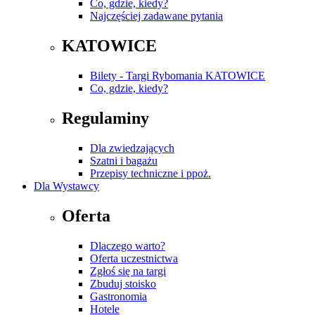
Co, gdzie, kiedy?
Najczęściej zadawane pytania
KATOWICE
Bilety - Targi Rybomania KATOWICE
Co, gdzie, kiedy?
Regulaminy
Dla zwiedzających
Szatni i bagażu
Przepisy techniczne i ppoż.
Dla Wystawcy
Oferta
Dlaczego warto?
Oferta uczestnictwa
Zgłoś się na targi
Zbuduj stoisko
Gastronomia
Hotele