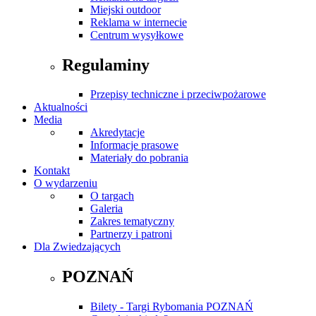
Miejski outdoor
Reklama w internecie
Centrum wysyłkowe
Regulaminy
Przepisy techniczne i przeciwpożarowe
Aktualności
Media
Akredytacje
Informacje prasowe
Materiały do pobrania
Kontakt
O wydarzeniu
O targach
Galeria
Zakres tematyczny
Partnerzy i patroni
Dla Zwiedzających
POZNAŃ
Bilety - Targi Rybomania POZNAŃ