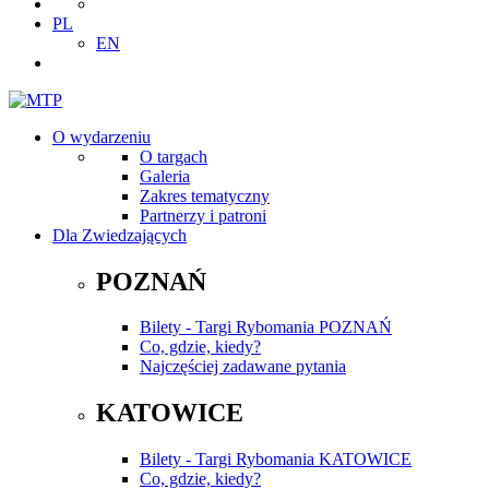
PL
EN
O wydarzeniu
O targach
Galeria
Zakres tematyczny
Partnerzy i patroni
Dla Zwiedzających
POZNAŃ
Bilety - Targi Rybomania POZNAŃ
Co, gdzie, kiedy?
Najczęściej zadawane pytania
KATOWICE
Bilety - Targi Rybomania KATOWICE
Co, gdzie, kiedy?