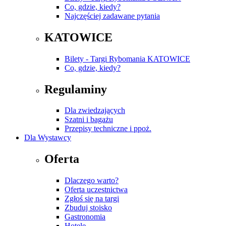
Co, gdzie, kiedy?
Najczęściej zadawane pytania
KATOWICE
Bilety - Targi Rybomania KATOWICE
Co, gdzie, kiedy?
Regulaminy
Dla zwiedzających
Szatni i bagażu
Przepisy techniczne i ppoż.
Dla Wystawcy
Oferta
Dlaczego warto?
Oferta uczestnictwa
Zgłoś się na targi
Zbuduj stoisko
Gastronomia
Hotele