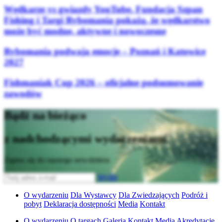
Wędkarze vs gwiazdy YouTube. Fundacja Szpan
Fishing i Targi Rybomania pokażą, że wędkarstwo
może być modne, aktywne i nowoczesne
Rybomania podwaja emocje – Poznań i Katowice
2027
Fishmaniak Cup 2026 – oficjalne podsumowanie
zawodów
Bądź na bieżąco
z nadchodzącymi wydarzeniami
Zapisz się do naszego newslettera
Wyślij
O wydarzeniu
Dla Wystawcy
Dla Zwiedzających
Podróż i
pobyt
Deklaracja dostępności
Media
Kontakt
O wydarzeniu
O targach
Galeria
Kontakt
Media
Akredytacje